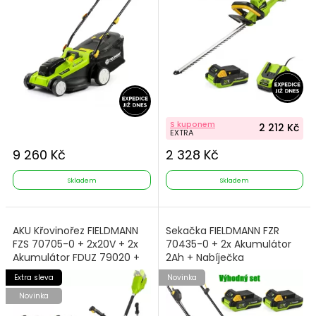
S kuponem
2 212 Kč
EXTRA
9 260 Kč
2 328 Kč
Skladem
Skladem
AKU Křovinořez FIELDMANN
Sekačka FIELDMANN FZR
FZS 70705-0 + 2x20V + 2x
70435-0 + 2x Akumulátor
Akumulátor FDUZ 79020 +
2Ah + Nabíječka
Nabíječka FDUZ 79110
Extra sleva
Novinka
Novinka