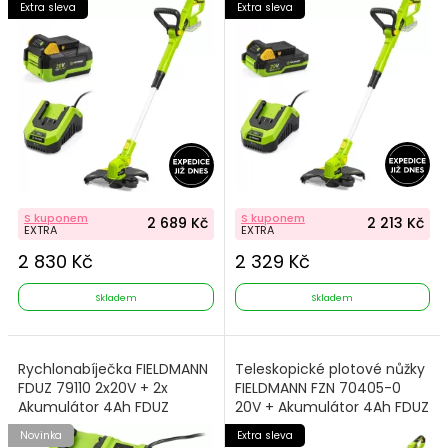
Extra sleva
Extra sleva
S kuponem
S kuponem
2 689 Kč
2 213 Kč
EXTRA
EXTRA
2 830 Kč
2 329 Kč
Skladem
Skladem
Rychlonabíječka FIELDMANN
Teleskopické plotové nůžky
FDUZ 79110 2x20V + 2x
FIELDMANN FZN 70405-0
Akumulátor 4Ah FDUZ
20V + Akumulátor 4Ah FDUZ
79040
79040 + Nabíječka FDUZ
Novinka
Extra sleva
79100