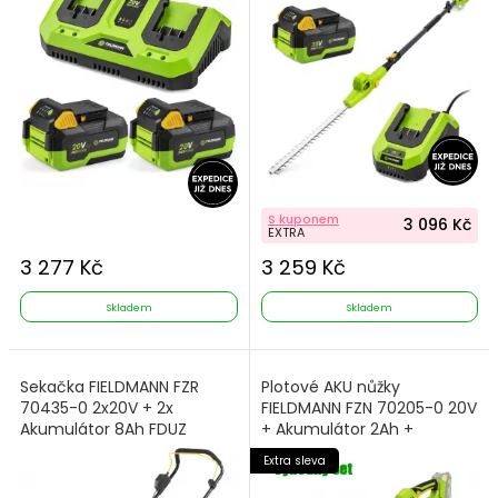
S kuponem
3 096 Kč
EXTRA
3 277 Kč
3 259 Kč
Skladem
Skladem
Sekačka FIELDMANN FZR
Plotové AKU nůžky
70435-0 2x20V + 2x
FIELDMANN FZN 70205-0 20V
Akumulátor 8Ah FDUZ
+ Akumulátor 2Ah +
79080 + Nabíječka FDUZ
Nabíječka
Extra sleva
79110