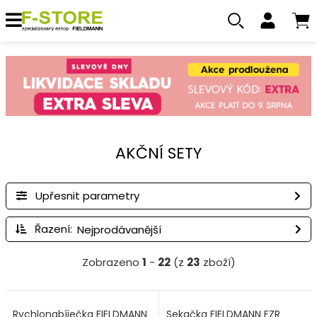
AKČNÍ SETY
Upřesnit parametry
Řazení:
Zobrazeno
1
-
22
(z
23
zboží)
Rychlonabíječka FIELDMANN
Sekačka FIELDMANN FZR