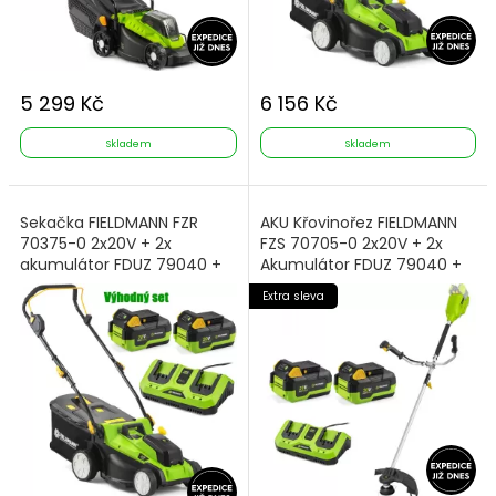
5 299 Kč
6 156 Kč
Skladem
Skladem
Sekačka FIELDMANN FZR
AKU Křovinořez FIELDMANN
70375-0 2x20V + 2x
FZS 70705-0 2x20V + 2x
akumulátor FDUZ 79040 +
Akumulátor FDUZ 79040 +
Nabíječka FDUZ 79110
Nabíječka FDUZ 79110
Extra sleva