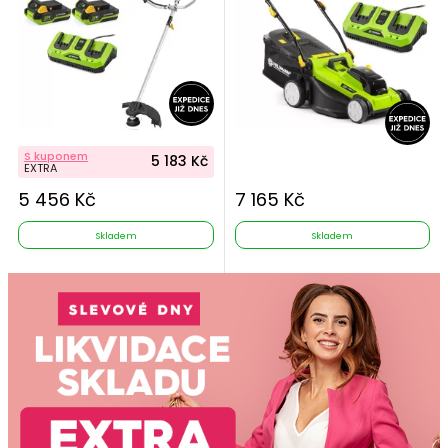
S kuponem
5 183 Kč
EXTRA
5 456 Kč
7 165 Kč
Skladem
Skladem