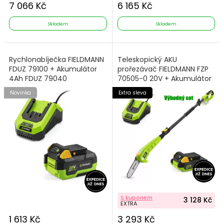
7 066 Kč
6 165 Kč
Skladem
Skladem
Rychlonabíječka FIELDMANN
Teleskopický AKU
FDUZ 79100 + Akumulátor
prořezávač FIELDMANN FZP
4Ah FDUZ 79040
70505-0 20V + Akumulátor
2Ah + Nabíječka
Novinka
Extra sleva
S kuponem
3 128 Kč
EXTRA
1 613 Kč
3 293 Kč