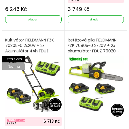
6 246 Kč
3 749 Kč
Skladem
Skladem
Kultivátor FIELDMANN FZK
Řetězová pila FIELDMANN
70305-0 2x20V + 2x
FZP 70805-0 2x20V + 2x
Akumulátor 4Ah FDUZ
akumulátor FDUZ 79020 +
79040 + Nabíječka FDUZ
Nabíječka FDUZ 79110
Extra sleva
79110
Novinka
S kuponem
6 713 Kč
EXTRA