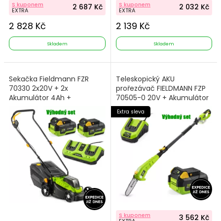
S kuponem
S kuponem
2 687 Kč
2 032 Kč
EXTRA
EXTRA
2 828 Kč
2 139 Kč
Skladem
Skladem
Sekačka Fieldmann FZR
Teleskopický AKU
70330 2x20V + 2x
prořezávač FIELDMANN FZP
Akumulátor 4Ah +
70505-0 20V + Akumulátor
Nabíječka
4Ah + Nabíječka
Extra sleva
S kuponem
3 562 Kč
EXTRA