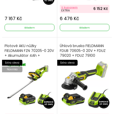
S kuponem
6 152 Kč
EXTRA
7 167 Kč
6 476 Kč
Skladem
Skladem
Plotové AKU nůžky
Úhlová bruska FIELDMANN
FIELDMANN FZN 70205-0 20V
FDUB 70605-0 20V + FDUZ
+ Akumulátor 4Ah +
79020 + FDUZ 79100
Nabíječka
Extra sleva
Extra sleva
Novinka