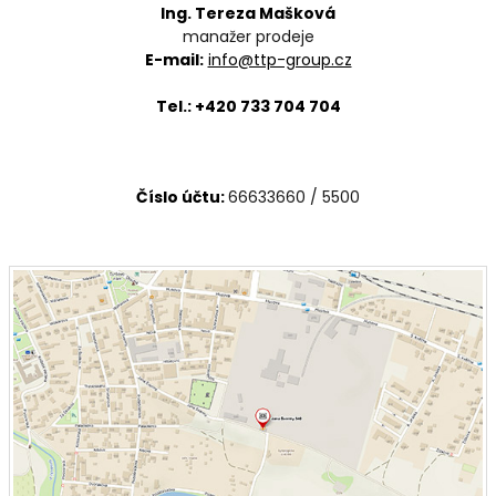
Ing. Tereza Mašková
manažer prodeje
E-mail:
info@ttp-group.cz
Tel.: +420 733 704 704
Číslo účtu:
66633660 / 5500