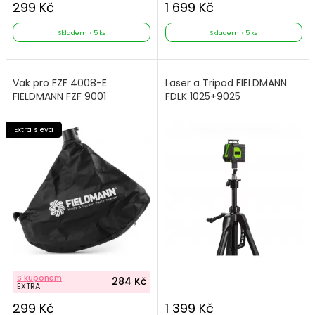
299 Kč
1 699 Kč
Skladem > 5 ks
Skladem > 5 ks
Vak pro FZF 4008-E
Laser a Tripod FIELDMANN
FIELDMANN FZF 9001
FDLK 1025+9025
Extra sleva
S kuponem
284 Kč
EXTRA
299 Kč
1 399 Kč