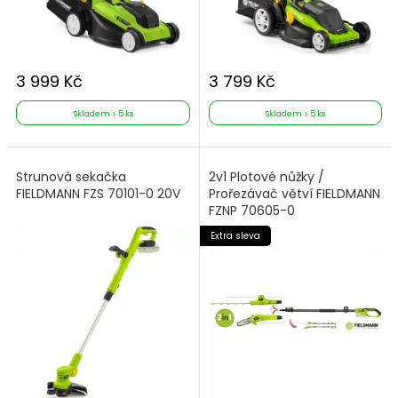
3 999 Kč
3 799 Kč
Skladem > 5 ks
Skladem > 5 ks
Strunová sekačka
2v1 Plotové nůžky /
FIELDMANN FZS 70101-0 20V
Prořezávač větví FIELDMANN
FZNP 70605-0
Extra sleva