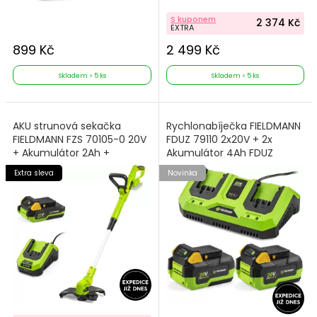
S kuponem
2 374 Kč
EXTRA
899 Kč
2 499 Kč
Skladem > 5 ks
Skladem > 5 ks
AKU strunová sekačka
Rychlonabíječka FIELDMANN
FIELDMANN FZS 70105-0 20V
FDUZ 79110 2x20V + 2x
+ Akumulátor 2Ah +
Akumulátor 4Ah FDUZ
Nabíječka
79040
Extra sleva
Novinka