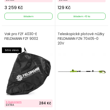
3 259 Kč
129 Kč
Skladem
Skladem >10 ks
Vak pro FZF 4030-E
Teleskopické plotové nůžky
FIELDMANN FZF 9002
FIELDMANN FZN 70405-0
20V
Extra sleva
S kuponem
284 Kč
EXTRA