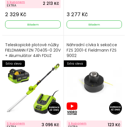
S kuponem
2 213 Kč
EXTRA
2 329 Kč
3 277 Kč
Skladem
Skladem
Teleskopické plotové nůžky
Náhradní cívka k sekačce
FIELDMANN FZN 70405-0 20V
FZS 2001-E Fieldmann FZS
+ Akumulátor 4Ah FDUZ
9002
79040 + Nabíječka FDUZ
Extra sleva
Extra sleva
79100
S kuponem
S kuponem
3 096 Kč
123 Kč
EXTRA
EXTRA