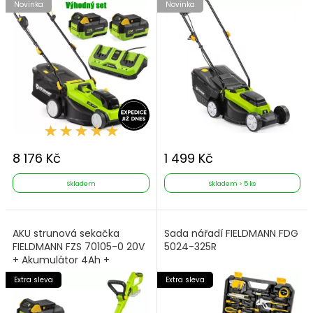
Novinka
Novinka
8 176 Kč
1 499 Kč
Skladem
Skladem > 5 ks
AKU strunová sekačka
Sada nářadí FIELDMANN FDG
FIELDMANN FZS 70105-0 20V
5024-325R
+ Akumulátor 4Ah +
Nabíječka
Extra sleva
Extra sleva