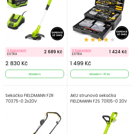
S kuponem
S kuponem
2 689 Kč
1 424 Kč
EXTRA
EXTRA
2 830 Kč
1 499 Kč
Skladem
Skladem >10 ks
Sekačka FIELDMANN FZR
AKU strunová sekačka
70375-0 2x20V
FIELDMANN FZS 70105-0 20V