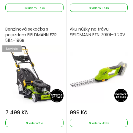
Skladem > 5 ks
Skladem > 5 ks
Benzínová sekačka s
Aku nůžky na trávu
pojezdem FIELDMANN FZR
FIELDMANN FZN 70101-0 20V
5114-196B
Novinka
7 499 Kč
999 Kč
Skladem 2 ks
Skladem >10 ks