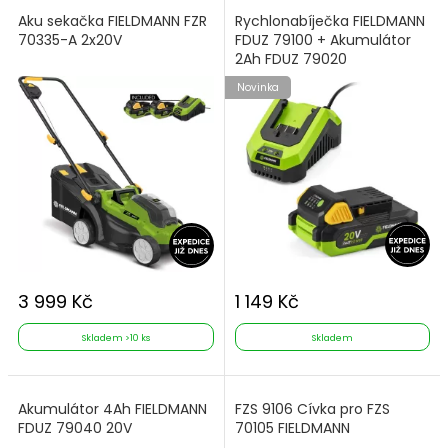
Aku sekačka FIELDMANN FZR
Rychlonabíječka FIELDMANN
70335-A 2x20V
FDUZ 79100 + Akumulátor
2Ah FDUZ 79020
Novinka
3 999 Kč
1 149 Kč
Skladem >10 ks
Skladem
Akumulátor 4Ah FIELDMANN
FZS 9106 Cívka pro FZS
FDUZ 79040 20V
70105 FIELDMANN