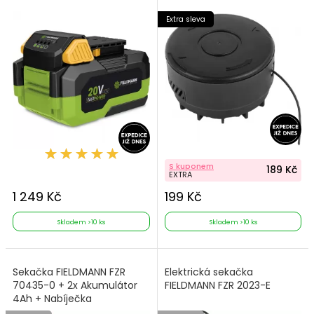
Extra sleva
S kuponem
189 Kč
EXTRA
1 249 Kč
199 Kč
Skladem >10 ks
Skladem >10 ks
Sekačka FIELDMANN FZR
Elektrická sekačka
70435-0 + 2x Akumulátor
FIELDMANN FZR 2023-E
4Ah + Nabíječka