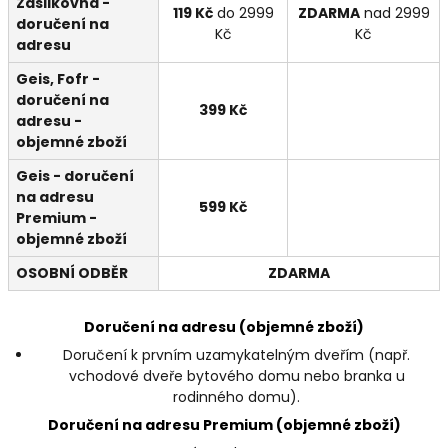
Zásilkovna -
119 Kč
do 2999
ZDARMA
nad 2999
doručení na
Kč
Kč
adresu
Geis, Fofr -
doručení na
399 Kč
adresu
-
objemné zboží
Geis - doručení
na adresu
599 Kč
Premium
-
objemné zboží
OSOBNÍ ODBĚR
ZDARMA
Doručení na adresu (objemné zboží)
Doručení k prvním uzamykatelným dveřím (např.
vchodové dveře bytového domu nebo branka u
rodinného domu).
Doručení na adresu Premium (objemné zboží)