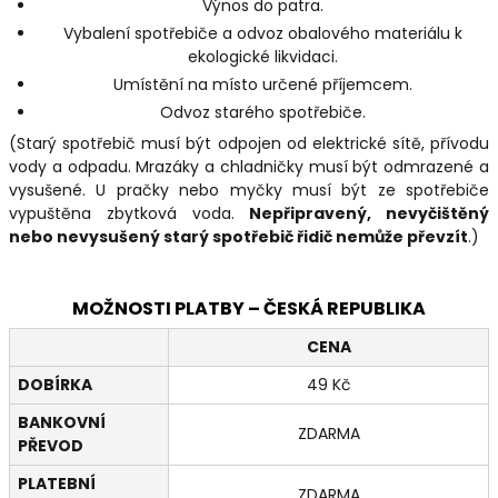
Výnos do patra.
Vybalení spotřebiče a odvoz obalového materiálu k
ekologické likvidaci.
Umístění na místo určené příjemcem.
Odvoz starého spotřebiče.
(Starý spotřebič musí být odpojen od elektrické sítě, přívodu
vody a odpadu. Mrazáky a chladničky musí být odmrazené a
vysušené. U pračky nebo myčky musí být ze spotřebiče
vypuštěna zbytková voda.
Nepřipravený, nevyčištěný
nebo nevysušený starý spotřebič řidič nemůže převzít
.)
MOŽNOSTI PLATBY – ČESKÁ REPUBLIKA
CENA
DOBÍRKA
49 Kč
BANKOVNÍ
ZDARMA
PŘEVOD
PLATEBNÍ
ZDARMA