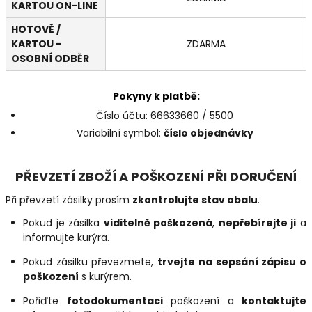
KARTOU ON-LINE
HOTOVĚ /
KARTOU -
ZDARMA
OSOBNÍ ODBĚR
Pokyny k platbě:
Číslo účtu: 66633660 / 5500
Variabilní symbol:
číslo objednávky
PŘEVZETÍ ZBOŽÍ A POŠKOZENÍ PŘI DORUČENÍ
Při převzetí zásilky prosím
zkontrolujte stav obalu
.
Pokud je zásilka
viditelně poškozená
,
nepřebírejte ji
a
informujte kurýra.
Pokud zásilku převezmete,
trvejte na sepsání zápisu o
poškození
s kurýrem.
Pořiďte
fotodokumentaci
poškození a
kontaktujte