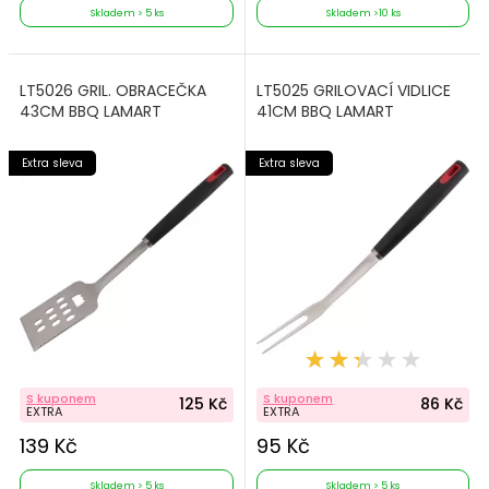
Skladem > 5 ks
Skladem >10 ks
LT5026 GRIL. OBRACEČKA
LT5025 GRILOVACÍ VIDLICE
43CM BBQ LAMART
41CM BBQ LAMART
Extra sleva
Extra sleva
S kuponem
S kuponem
125 Kč
86 Kč
EXTRA
EXTRA
139 Kč
95 Kč
Skladem > 5 ks
Skladem > 5 ks