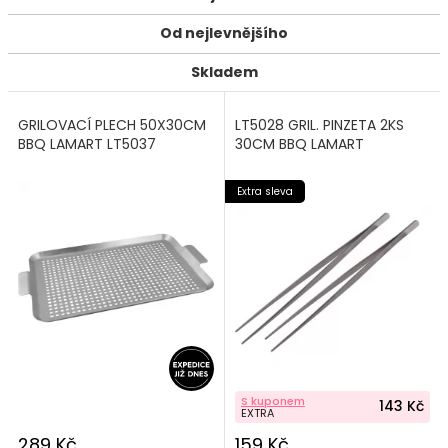
Od nejlevnějšího
Skladem
GRILOVACÍ PLECH 50X30CM
LT5028 GRIL. PINZETA 2KS
BBQ LAMART LT5037
30CM BBQ LAMART
Extra sleva
S kuponem
143 Kč
EXTRA
289 Kč
159 Kč