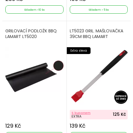
Skladem >10 ks
Skladem > 5 ks
GRILOVACÍ PODLOŽK BBQ
LT5023 GRIL. MAŠLOVAČKA
LAMART LT5020
39CM BBQ LAMART
Extra sleva
S kuponem
125 Kč
EXTRA
129 Kč
139 Kč