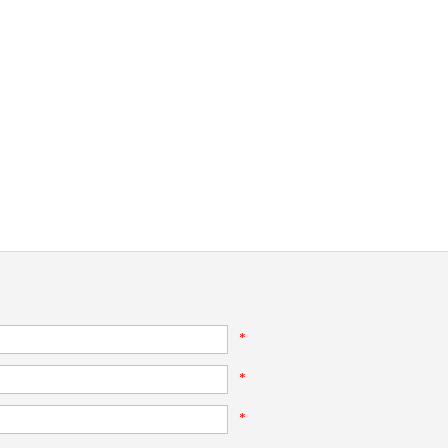
*
*
*