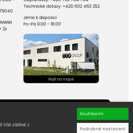
Technické dotazy: +420 602 463 252
 79040
Jsme k dispozici
LDMANN
Po-Pá 9:00 - 16:00
+ 2x
hránky ?
Souhlasím
ru newsletterů.
 Váš zážitek z
Podrobné nastavení