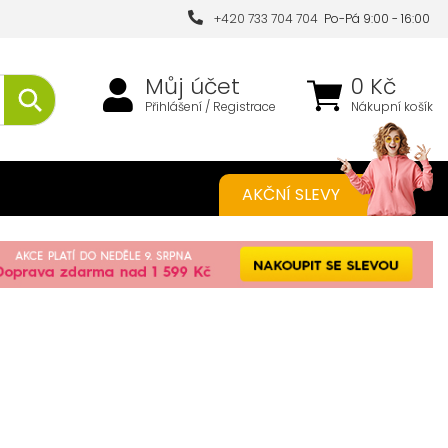
+420 733 704 704
Po-Pá 9:00 - 16:00
Můj účet
0 Kč
Přihlášení / Registrace
Nákupní košík
AKČNÍ SLEVY