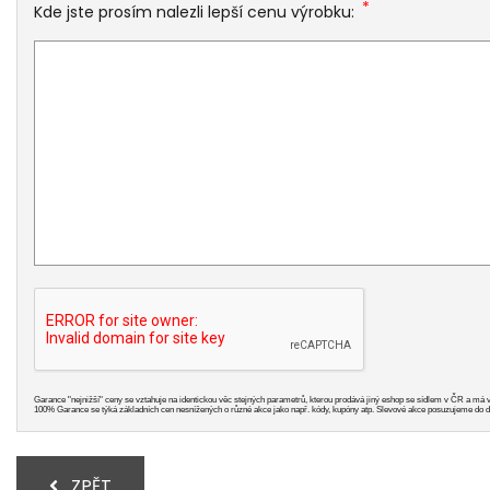
*
Kde jste prosím nalezli lepší cenu výrobku:
Garance "nejnižší" ceny se vztahuje na identickou věc stejných parametrů, kterou prodává jiný eshop se sídlem v ČR a má 
100% Garance se týká základních cen nesnížených o různé akce jako např. kódy, kupóny atp. Slevové akce posuzujeme do d
ZPĚT