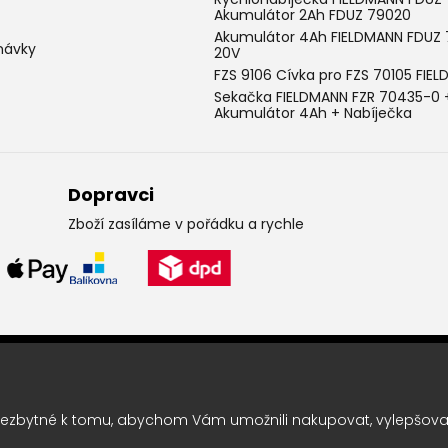
Akumulátor 2Ah FDUZ 79020
Akumulátor 4Ah FIELDMANN FDUZ
návky
20V
FZS 9106 Cívka pro FZS 70105 FIE
Sekačka FIELDMANN FZR 70435-0 
Akumulátor 4Ah + Nabíječka
Dopravci
Zboží zasíláme v pořádku a rychle
Leták pravidelně k vám do sc
Chcete vědět o výhodných nabídkách jako první ? Přihlašte se k odbě
ezbytné k tomu, abychom Vám umožnili nakupovat, vylepšovali