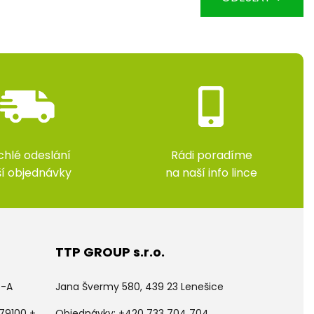
chlé odeslání
Rádi poradíme
ší objednávky
na naší info lince
TTP GROUP s.r.o.
5-A
Jana Švermy 580, 439 23 Lenešice
79100 +
Objednávky:
+420 733 704 704