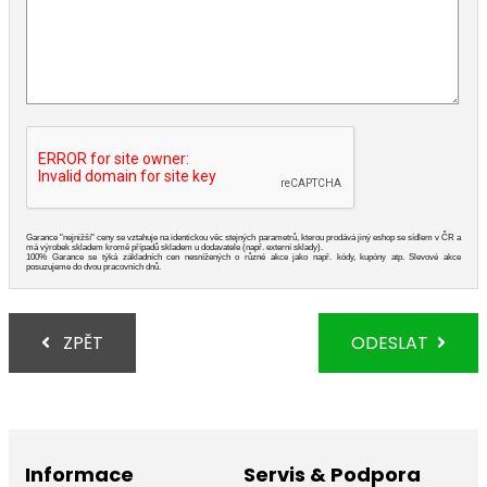
Garance "nejnižší" ceny se vztahuje na identickou věc stejných parametrů, kterou prodává jiný eshop se sídlem v ČR a
má výrobek skladem kromě případů skladem u dodavatele (např. externí sklady).
100% Garance se týká základních cen nesnížených o různé akce jako např. kódy, kupóny atp. Slevové akce
posuzujeme do dvou pracovních dnů.
ZPĚT
ODESLAT
Informace
Servis & Podpora