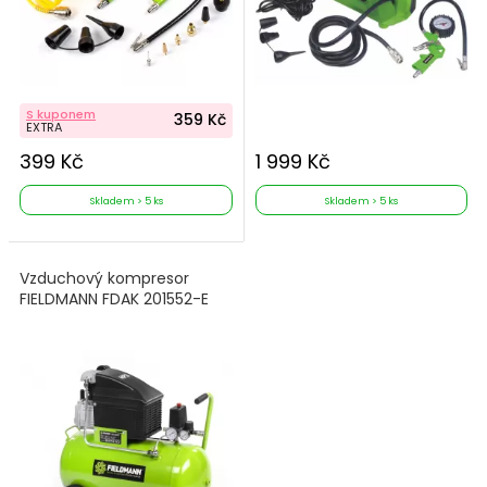
S kuponem
359 Kč
EXTRA
399 Kč
1 999 Kč
Skladem > 5 ks
Skladem > 5 ks
Vzduchový kompresor
FIELDMANN FDAK 201552-E