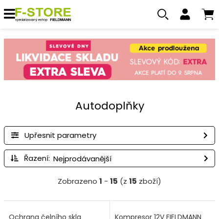
Autodoplňky
Upřesnit parametry
Řazení:
Zobrazeno
1
-
15
(z
15
zboží)
Ochrana čelního skla
Kompresor 12V FIELDMANN