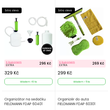
Extra sleva
Extra sleva
S kuponem
S kuponem
296 Kč
269 Kč
EXTRA
EXTRA
329 Kč
299 Kč
Skladem >10 ks
Skladem > 5 ks
Organizátor na sedačku
Organizér do auta
FIELDMANN FDAP 60401
FIELDMANN FDAP 60301