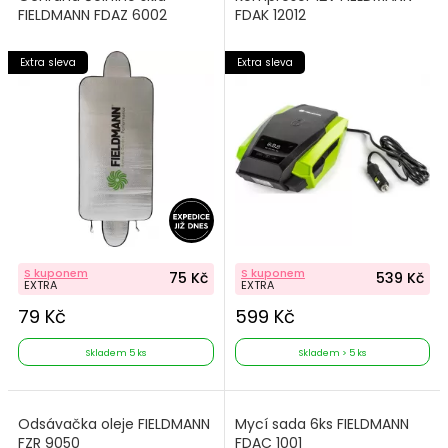
FIELDMANN FDAZ 6002
FDAK 12012
Extra sleva
Extra sleva
S kuponem
S kuponem
75 Kč
539 Kč
EXTRA
EXTRA
79 Kč
599 Kč
Skladem 5 ks
Skladem > 5 ks
Odsávačka oleje FIELDMANN
Mycí sada 6ks FIELDMANN
FZR 9050
FDAC 1001