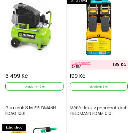
Extra sleva
S kuponem
189 Kč
EXTRA
3 499 Kč
199 Kč
Skladem > 5 ks
Skladem 2 ks
Gumicuk 8 ks FIELDMANN
Měřič tlaku v pneumatikách
FDAG 1001
FIELDMANN FDAM 0101
Extra sleva