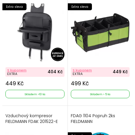
Extra sleva
Extra sleva
S kuponem
S kuponem
404 Kč
449 Kč
EXTRA
EXTRA
449 Kč
499 Kč
Skladem >10 ks
Skladem > 5 ks
Vzduchový kompresor
FDAG 1104 Popruh 2ks
FIELDMANN FDAK 201522-E
FIELDMANN