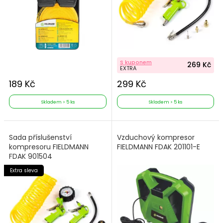
S kuponem
269 Kč
EXTRA
189 Kč
299 Kč
Skladem > 5 ks
Skladem > 5 ks
Sada příslušenství
Vzduchový kompresor
kompresoru FIELDMANN
FIELDMANN FDAK 201101-E
FDAK 901504
Extra sleva