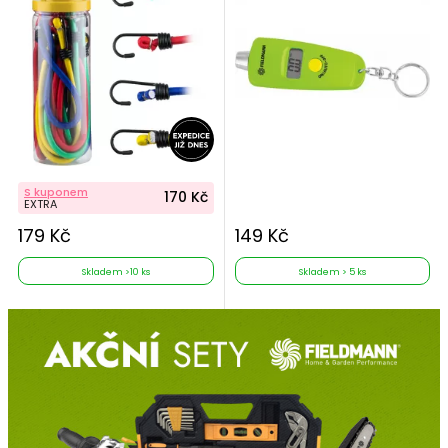
S kuponem
170 Kč
EXTRA
179 Kč
149 Kč
Skladem >10 ks
Skladem > 5 ks