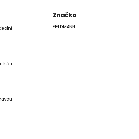
Značka
FIELDMANN
deální
elné i
pravou