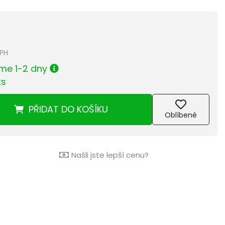
DPH
me 1-2 dny
ks
PŘIDAT
DO KOŠÍKU
Oblíbené
Našli jste lepší cenu?