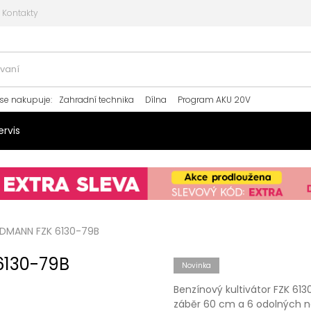
Kontakty
se nakupuje
:
Zahradní technika
Dílna
Program AKU 20V
ervis
ELDMANN FZK 6130-79B
 6130-79B
Novinka
Benzínový kultivátor FZK 61
záběr 60 cm a 6 odolných no