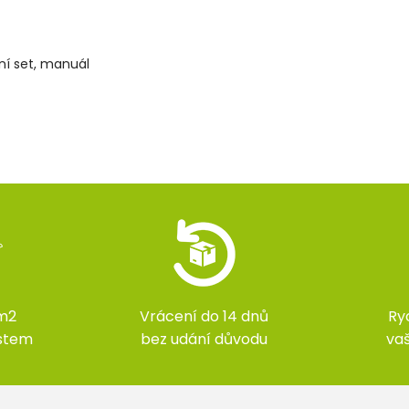
ční set, manuál
m2
Vrácení do 14 dnů
Ry
ístem
bez udání důvodu
va