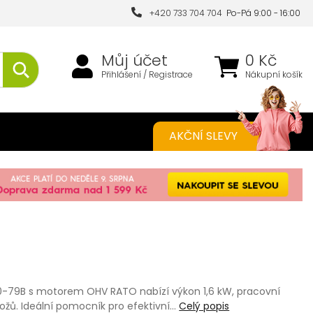
+420 733 704 704
Po-Pá 9:00 - 16:00
Můj účet
0 Kč
Přihlášení / Registrace
Nákupní košík
AKČNÍ SLEVY
30-79B s motorem OHV RATO nabízí výkon 1,6 kW, pracovní
žů. Ideální pomocník pro efektivní…
Celý popis