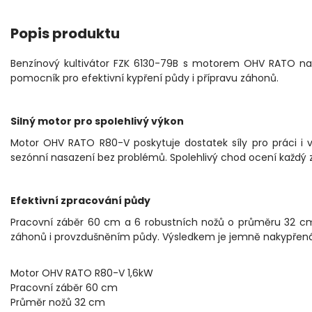
Popis produktu
Benzínový kultivátor FZK 6130-79B s motorem OHV RATO nab
pomocník pro efektivní kypření půdy i přípravu záhonů.
Silný motor pro spolehlivý výkon
Motor OHV RATO R80-V poskytuje dostatek síly pro práci i v 
sezónní nasazení bez problémů. Spolehlivý chod ocení každý 
Efektivní zpracování půdy
Pracovní záběr 60 cm a 6 robustních nožů o průměru 32 cm za
záhonů i provzdušněním půdy. Výsledkem je jemně nakypřená 
Motor OHV RATO R80-V 1,6kW
Pracovní záběr 60 cm
Průměr nožů 32 cm