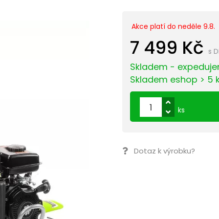
Akce platí do neděle 9.8.
7 499 Kč
s 
Skladem - expeduje
Skladem eshop > 5 
ks
Dotaz k výrobku?