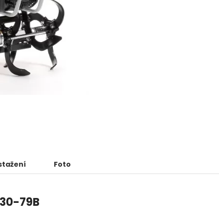
stažení
Foto
130-79B