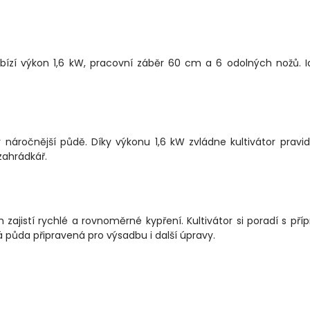
ízí výkon 1,6 kW, pracovní záběr 60 cm a 6 odolných nožů. I
náročnější půdě. Díky výkonu 1,6 kW zvládne kultivátor pravid
zahrádkář.
jistí rychlé a rovnoměrné kypření. Kultivátor si poradí s pří
půda připravená pro výsadbu i další úpravy.