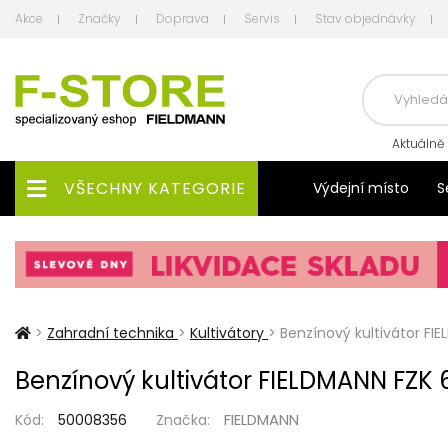
Akce
Značky
Doprava
Servis
Stav objednávky
Aktuálně
VŠECHNY KATEGORIE
Výdejní místo
S
>
Zahradní technika
>
Kultivátory
>
Benzínový kultivátor FI
Benzínový kultivátor FIELDMANN FZK
FIELDMANN
Kód:
50008356
Značka: