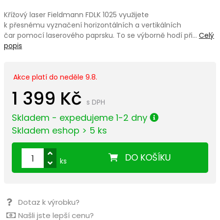
Křížový laser Fieldmann FDLK 1025 využijete
k přesnému vyznačení horizontálních a vertikálních
čar pomocí laserového paprsku. To se výborně hodí při…
Celý
popis
Akce platí do neděle 9.8.
1 399 Kč
s DPH
Skladem - expedujeme 1-2 dny
Skladem eshop > 5 ks
DO KOŠÍKU
ks
Dotaz k výrobku?
Našli jste lepší cenu?