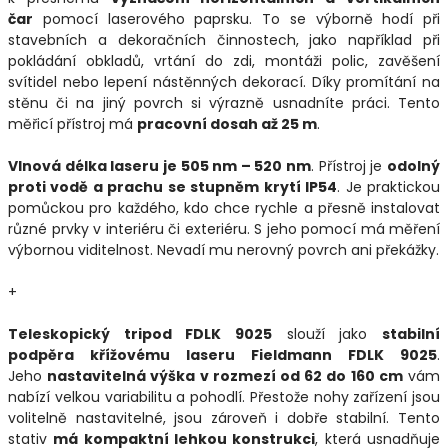
čar
pomocí laserového paprsku. To se výborně hodí při
stavebních a dekoračních činnostech, jako například při
pokládání obkladů, vrtání do zdi, montáži polic, zavěšení
svítidel nebo lepení nástěnných dekorací. Díky promítání na
stěnu či na jiný povrch si výrazně usnadníte práci. Tento
měřicí přístroj má
pracovní dosah až 25 m
.
Vlnová délka laseru je 505 nm – 520 nm
. Přístroj je
odolný
proti vodě a prachu se stupněm krytí IP54
. Je praktickou
pomůckou pro každého, kdo chce rychle a přesně instalovat
různé prvky v interiéru či exteriéru. S jeho pomocí má měření
výbornou viditelnost. Nevadí mu nerovný povrch ani překážky.
+
Teleskopický tripod FDLK 9025
slouží jako
stabilní
podpěra křížovému laseru Fieldmann FDLK 9025
.
Jeho
nastavitelná výška v rozmezí od 62 do 160 cm
vám
nabízí velkou variabilitu a pohodlí. Přestože nohy zařízení jsou
volitelně nastavitelné, jsou zároveň i dobře stabilní. Tento
stativ
má kompaktní lehkou konstrukci
, která usnadňuje