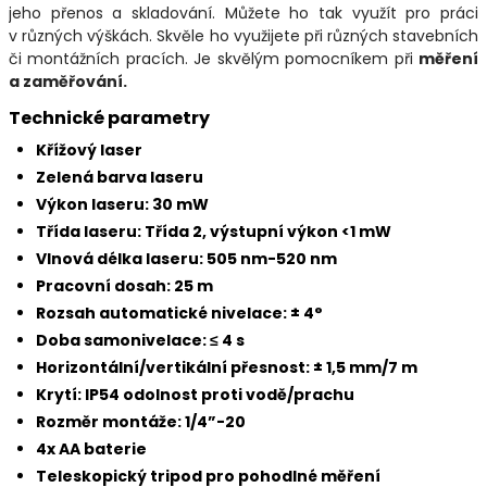
jeho přenos a skladování. Můžete ho tak využít pro práci
v různých výškách. Skvěle ho využijete při různých stavebních
či montážních pracích. Je skvělým pomocníkem při
měření
a zaměřování.
Technické parametry
Křížový laser
Zelená barva laseru
Výkon laseru: 30 mW
Třída laseru: Třída 2, výstupní výkon <1 mW
Vlnová délka laseru: 505 nm-520 nm
Pracovní dosah: 25 m
Rozsah automatické nivelace: ± 4°
Doba samonivelace: ≤ 4 s
Horizontální/vertikální přesnost: ± 1,5 mm/7 m
Krytí: IP54 odolnost proti vodě/prachu
Rozměr montáže: 1/4”-20
4x AA baterie
Teleskopický tripod pro pohodlné měření