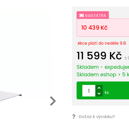
Kód EXTRA
10 439 Kč
Akce platí do neděle 9.8.
11 599 Kč
s
Skladem - expeduje
Skladem eshop > 5 
ks
Dotaz k výrobku?