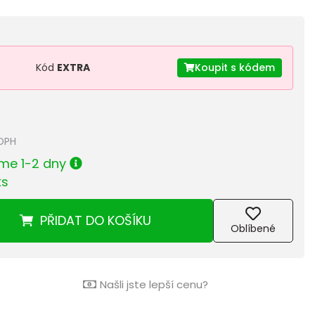
Kód
EXTRA
Koupit s kódem
 DPH
me 1-2 dny
ks
PŘIDAT
DO KOŠÍKU
Oblíbené
Našli jste lepší cenu?