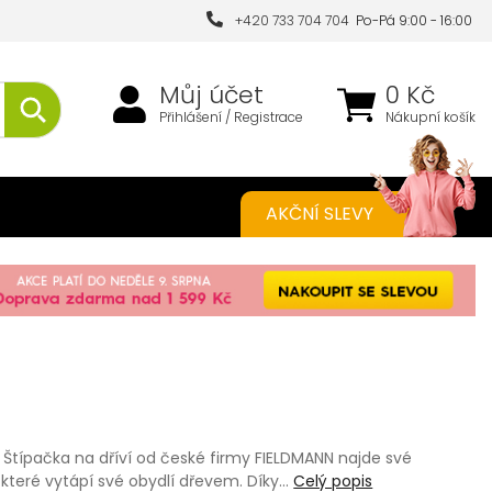
+420 733 704 704
Po-Pá 9:00 - 16:00
Můj účet
0 Kč
Přihlášení / Registrace
Nákupní košík
AKČNÍ SLEVY
 Štípačka na dříví od české firmy FIELDMANN najde své
které vytápí své obydlí dřevem. Díky…
Celý popis