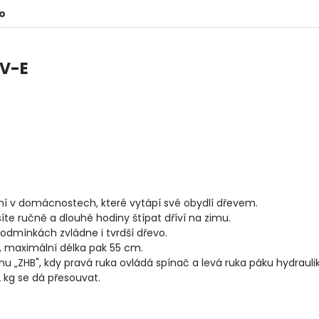
o
7V-E
ění v domácnostech, které vytápí své obydlí dřevem.
te ručně a dlouhé hodiny štípat dříví na zimu.
podmínkách zvládne i tvrdší dřevo.
m, maximální délka pak 55 cm.
mu „ZHB", kdy pravá ruka ovládá spínač a levá ruka páku hydraulik
2 kg se dá přesouvat.