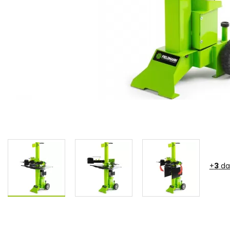
+
3
da