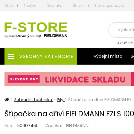
Akce
Značky
Doprava
Servis
Stav objednávky
Aktuálně
VŠECHNY KATEGORIE
Výdejní místo
S
>
Zahradní technika
>
Pily
>
Štípačka na dříví FIELDMANN FZ
Štípačka na dříví FIELDMANN FZLS 10
FIELDMANN
Kód:
50007451
Značka: