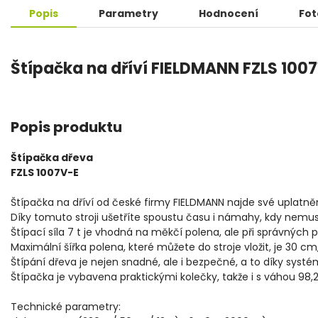
Popis
Parametry
Hodnocení
Fot
Štípačka na dříví FIELDMANN FZLS 100
Popis produktu
Štípačka dřeva
FZLS 1007V-E
Štípačka na dříví od české firmy FIELDMANN najde své uplatn
Díky tomuto stroji ušetříte spoustu času i námahy, kdy nemusí
Štípací síla 7 t je vhodná na měkčí polena, ale při správných 
Maximální šířka polena, které můžete do stroje vložit, je 30 c
Štípání dřeva je nejen snadné, ale i bezpečné, a to díky systé
Štípačka je vybavena praktickými kolečky, takže i s váhou 98,
Technické parametry: