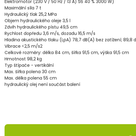
Elektromotor (230 V / 50 Hz / 13 A) S6 40 % 3000 W)
Maximální síla 7 t
Hydraulický tlak 25,2 MPa
Objem hydraulického oleje 3,5 l
Zdvih hydraulického pístu 49,5 cm
Rychlost dopředu 3,6 m/s, dozadu 16,5 m/s
Hladina akustického tlaku (LpA) 78,7 dB(A) bez zatížení; 89,8 
Vibrace <2,5 m/s2
Celkové rozměry: délka 84 cm, šířka 91,5 cm, výška 91,5 cm
Hmotnost 98,2 kg
Typ štípače - vertikální
Max. šířka polena 30 cm
Max. délka polena 55 cm
hydraulický olej není součást balení