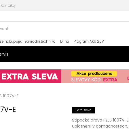
Kontakty
se nakupuje
:
Zahradní technika
Dílna
Program AKU 20V
ervis
LS 1007V-E
07V-E
Extra sleva
Štípačka dřeva FZLS 1007V-E
uplatnění v domácnostech, 