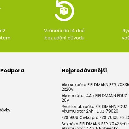
m2
Vrácení do 14 dnů
Ry
ístem
bez udání důvodu
va
& Podpora
Nejprodávanější
Aku sekačka FIELDMANN FZR 7033
2x20V
Akumulátor 4Ah FIELDMANN FDUZ
20V
Rychlonabíječka FIELDMANN FDUZ 
návky
Akumulátor 2Ah FDUZ 79020
FZS 9106 Cívka pro FZS 70105 FIE
Sekačka FIELDMANN FZR 70435-0 
Akumulátor 4Ah + Nabíječka