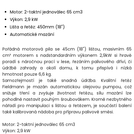
Motor: 2-taktní jednoválec 65 cm3
Výkon: 2,9 kW
Lišta a řetěz: 450mm (18")
Automatické mazání
Pořádná motorová pila se 45cm (18") lištou, masivním 65
cm³ motorem s nadstandardním výkonem 2,9kW si hravě
poradí s náročnou prací v lese, řezáním palivového dříví, či
údržbě zahrady a okolí domu, k tomu přispívá i nízká
hmotnost pouze 6,6 kg.
Samozřejmostí je také snadná údržba. Kvalitní řetěz
Fieldmann je mazán automatickou olejovou pumpou, což
snižuje tření a zvyšuje životnost řetězu, sílu mazání lze
pohodlně nastavit pouhým šroubovákem. Kromě nezbytného
nářadí pro manipulaci s lištou a řetězem, je součástí balení
také kalibrovaná nádoba pro přípravu palivové směsi.
Motor: 2-taktní jednoválec 65 cm3
Výkon: 2,9 kW