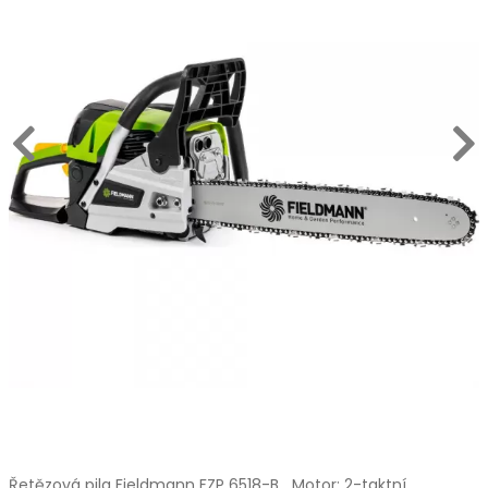
Řetězová pila Fieldmann FZP 6518-B Motor: 2-taktní