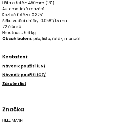
Lišta a řetěz: 450mm (18")
Automatické mazání
Rozteč řetězu: 0.325"
Šířka vodící drážky: 0.058"/1,5 mm
72 článků
Hmotnost: 6,6 kg
Obsah balení:
pila, lišta, řetěz, manuál
Ke stažení:
Návod k použití /EN/
Návod k použití /CZ/
Záruční list
Značka
FIELDMANN