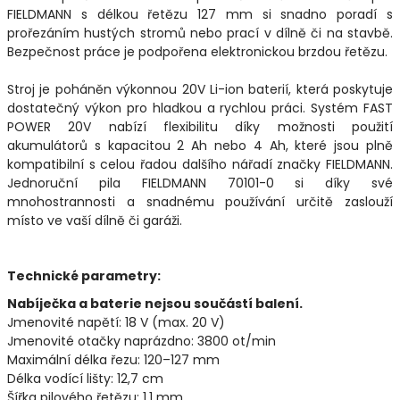
FIELDMANN s délkou řetězu 127 mm si snadno poradí s
prořezáním hustých stromů nebo prací v dílně či na stavbě.
Bezpečnost práce je podpořena elektronickou brzdou řetězu.
Stroj je poháněn výkonnou 20V Li-ion baterií, která poskytuje
dostatečný výkon pro hladkou a rychlou práci. Systém FAST
POWER 20V nabízí flexibilitu díky možnosti použití
akumulátorů s kapacitou 2 Ah nebo 4 Ah, které jsou plně
kompatibilní s celou řadou dalšího nářadí značky FIELDMANN.
Jednoruční pila FIELDMANN 70101-0 si díky své
mnohostrannosti a snadnému používání určitě zaslouží
místo ve vaší dílně či garáži.
Technické parametry:
Nabíječka a baterie nejsou součástí balení.
Jmenovité napětí: 18 V (max. 20 V)
Jmenovité otačky naprázdno: 3800 ot/min
Maximální délka řezu: 120–127 mm
Délka vodící lišty: 12,7 cm
Šířka pilového řetězu: 1,1 mm