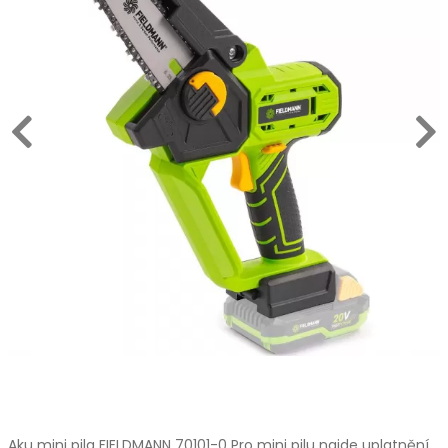
Aku mini pila FIELDMANN 70101-0 Pro mini pilu najde uplatnění