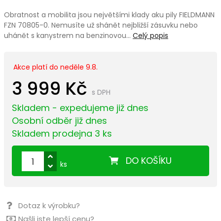
Obratnost a mobilita jsou největšími klady aku pily FIELDMANN
FZN 70805-0. Nemusíte už shánět nejbližší zásuvku nebo
uhánět s kanystrem na benzinovou…
Celý popis
Akce platí do neděle 9.8.
3 999 Kč
s DPH
Skladem - expedujeme již dnes
Osobní odběr již dnes
Skladem prodejna 3 ks
DO KOŠÍKU
ks
Dotaz k výrobku?
Našli jste lepší cenu?