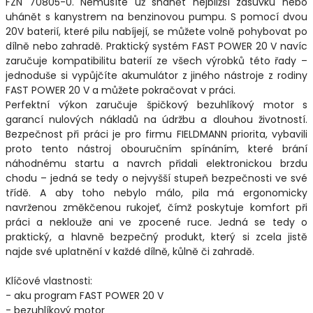
FZN 70805-0. Nemusíte už shánět nejbližší zásuvku nebo
uhánět s kanystrem na benzinovou pumpu. S pomocí dvou
20V baterií, které pilu nabíjejí, se můžete volně pohybovat po
dílně nebo zahradě. Praktický systém FAST POWER 20 V navíc
zaručuje kompatibilitu baterií ze všech výrobků této řady –
jednoduše si vypůjčíte akumulátor z jiného nástroje z rodiny
FAST POWER 20 V a můžete pokračovat v práci.
Perfektní výkon zaručuje špičkový bezuhlíkový motor s
garancí nulových nákladů na údržbu a dlouhou životností.
Bezpečnost při práci je pro firmu FIELDMANN priorita, vybavili
proto tento nástroj obouručním spínáním, které brání
náhodnému startu a navrch přidali elektronickou brzdu
chodu – jedná se tedy o nejvyšší stupeň bezpečnosti ve své
třídě. A aby toho nebylo málo, pila má ergonomicky
navrženou změkčenou rukojeť, čímž poskytuje komfort při
práci a neklouže ani ve zpocené ruce. Jedná se tedy o
praktický, a hlavně bezpečný produkt, který si zcela jistě
najde své uplatnění v každé dílně, kůlně či zahradě.
Klíčové vlastnosti:
- aku program FAST POWER 20 V
- bezuhlíkový motor