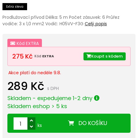
Extra sleva
Prodlužovací přívod Délka: 5 m Počet zásuvek: 6 Průřez
vodiče: 3 x 1,0 mm2 Vodič: H05VV-F3G
Celý popis
Kód EXTRA
275 Kč
Koupit s kódem
Kód
EXTRA
Akce platí do neděle 9.8.
289 Kč
s DPH
Skladem - expedujeme 1-2 dny
Skladem eshop > 5 ks
DO KOŠÍKU
ks