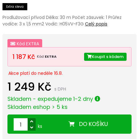
Extra sleva
Prodlužovací přívod Délka: 30 m Počet zásuvek: 1 Průřez
vodiče: 3 x 1,5 mm2 Vodič: H05VV-F3G
Celý popis
Kód EXTRA
1 187 Kč
Koupit s kódem
Kód
EXTRA
Akce platí do neděle 16.8.
1 249 Kč
s DPH
Skladem - expedujeme 1-2 dny
Skladem eshop > 5 ks
DO KOŠÍKU
ks