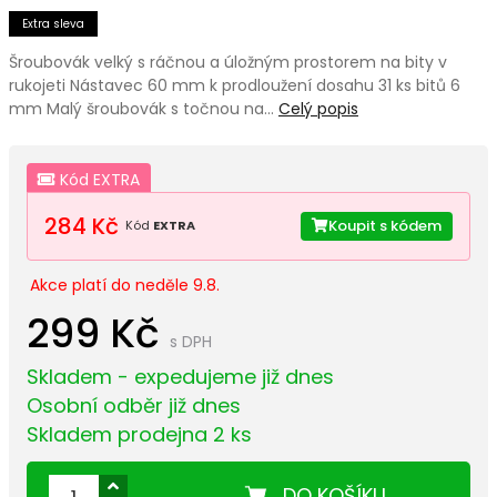
Extra sleva
Šroubovák velký s ráčnou a úložným prostorem na bity v
rukojeti Nástavec 60 mm k prodloužení dosahu 31 ks bitů 6
mm Malý šroubovák s točnou na…
Celý popis
Kód EXTRA
284 Kč
Koupit s kódem
Kód
EXTRA
Akce platí do neděle 9.8.
299 Kč
s DPH
Skladem - expedujeme již dnes
Osobní odběr již dnes
Skladem prodejna 2 ks
DO KOŠÍKU