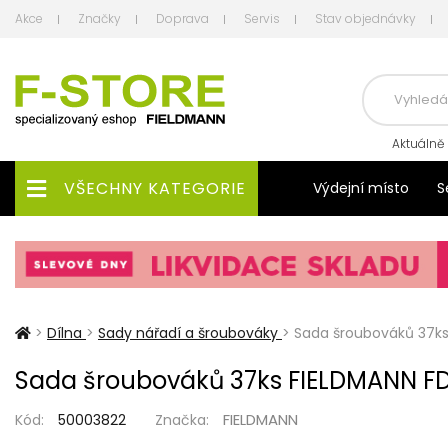
Akce
Značky
Doprava
Servis
Stav objednávky
Aktuálně
VŠECHNY KATEGORIE
Výdejní místo
S
>
Dílna
>
Sady nářadí a šroubováky
>
Sada šroubováků 37k
Sada šroubováků 37ks FIELDMANN F
FIELDMANN
Kód:
50003822
Značka: