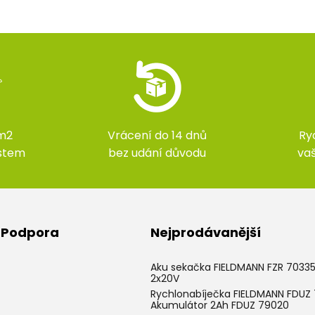
m2
Vrácení do 14 dnů
Ry
ístem
bez udání důvodu
va
& Podpora
Nejprodávanější
Aku sekačka FIELDMANN FZR 7033
2x20V
Rychlonabíječka FIELDMANN FDUZ 
Akumulátor 2Ah FDUZ 79020