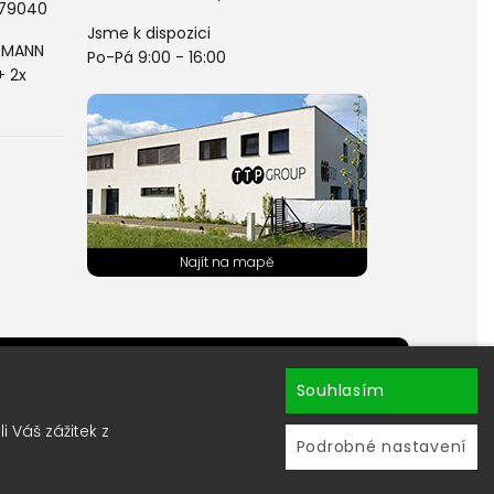
 79040
Jsme k dispozici
LDMANN
Po-Pá 9:00 - 16:00
+ 2x
hránky ?
Souhlasím
ru newsletterů.
 Váš zážitek z
Podrobné nastavení