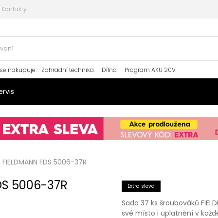
Kontakty
se nakupuje
:
Zahradní technika
Dílna
Program AKU 20V
ervis
s FIELDMANN FDS 5006-37R
DS 5006-37R
Extra sleva
Sada 37 ks šroubováků FIELD
své místo i uplatnění v kaž