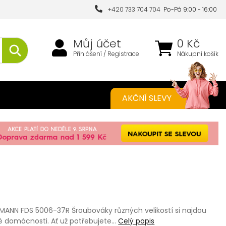
+420 733 704 704
Po-Pá 9:00 - 16:00
Můj účet
0 Kč
Přihlášení / Registrace
Nákupní košík
AKČNÍ SLEVY
MANN FDS 5006-37R Šroubováky různých velikostí si najdou
dé domácnosti. Ať už potřebujete…
Celý popis