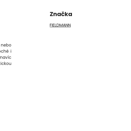
Značka
FIELDMANN
k nebo
oché i
 navíc
tickou