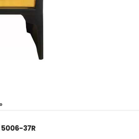
o
S 5006-37R