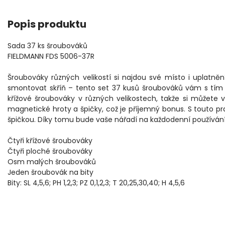
Popis produktu
Sada 37 ks šroubováků
FIELDMANN FDS 5006-37R
Šroubováky různých velikostí si najdou své místo i uplatně
smontovat skříň – tento set 37 kusů šroubováků vám s tím
křížové šroubováky v různých velikostech, takže si můžete v
magnetické hroty a špičky, což je příjemný bonus. S touto pr
špičkou. Díky tomu bude vaše nářadí na každodenní používán
Čtyři křížové šroubováky
Čtyři ploché šroubováky
Osm malých šroubováků
Jeden šroubovák na bity
Bity: SL 4,5,6; PH 1,2,3; PZ 0,1,2,3; T 20,25,30,40; H 4,5,6