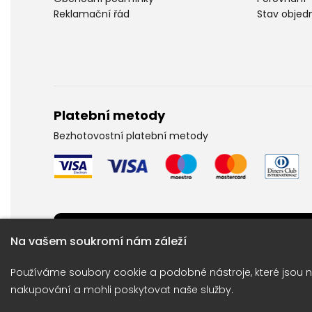
Reklamační řád
Stav objed
Platební metody
Bezhotovostní platební metody
Potřebujete poradit ?
Na vašem soukromí nám záleží
Obraťte se na naší linku: +420 733 704 704
Používáme soubory cookie a podobné nástroje, které jsou n
nakupování a mohli poskytovat naše služby.