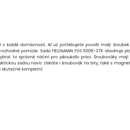
ní v každé domácnosti. Ať už potřebujete povolit malý šroube
 rozhodně pomůže. Sada FIELDMANN FDS 5006-37R obsahuje pl
ybrat to správné náčiní pro jakoukoliv práci. Šroubováky mají
aktickou sadou navíc získáte i šroubovák na bity, také s magne
í skutečně kompletní.