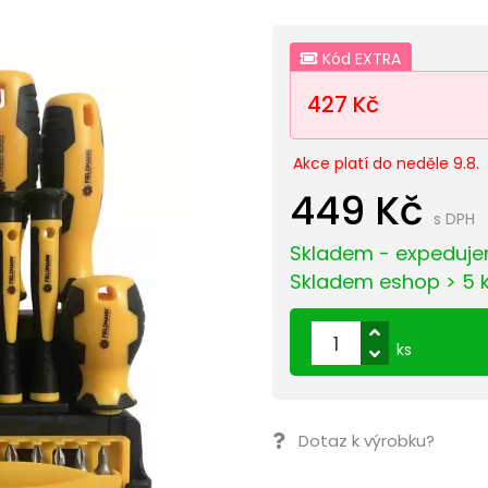
Kód EXTRA
427 Kč
Akce platí do neděle 9.8.
449 Kč
s DPH
Skladem - expeduje
Skladem eshop > 5 
ks
Dotaz k výrobku?