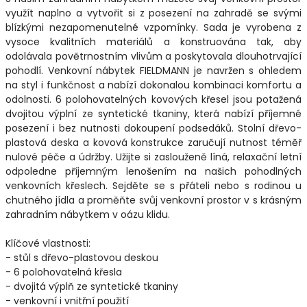
využít naplno a vytvořit si z posezení na zahradě se svými
blízkými nezapomenutelné vzpomínky. Sada je vyrobena z
vysoce kvalitních materiálů a konstruována tak, aby
odolávala povětrnostním vlivům a poskytovala dlouhotrvající
pohodlí. Venkovní nábytek FIELDMANN je navržen s ohledem
na styl i funkčnost a nabízí dokonalou kombinaci komfortu a
odolnosti. 6 polohovatelných kovových křesel jsou potažená
dvojitou výplní ze syntetické tkaniny, která nabízí příjemné
posezení i bez nutnosti dokoupení podsedáků. Stolní dřevo-
plastová deska a kovová konstrukce zaručují nutnost téměř
nulové péče a údržby. Užijte si zaslouženě líná, relaxační letní
odpoledne příjemným lenošením na našich pohodlných
venkovních křeslech. Sejděte se s přáteli nebo s rodinou u
chutného jídla a proměňte svůj venkovní prostor v s krásným
zahradním nábytkem v oázu klidu.
Klíčové vlastnosti:
- stůl s dřevo-plastovou deskou
- 6 polohovatelná křesla
- dvojitá výplň ze syntetické tkaniny
- venkovní i vnitřní použití