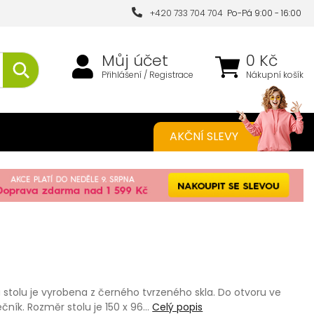
+420 733 704 704
Po-Pá 9:00 - 16:00
Můj účet
0 Kč
Přihlášení / Registrace
Nákupní košík
AKČNÍ SLEVY
a stolu je vyrobena z černého tvrzeného skla. Do otvoru ve
ečník. Rozměr stolu je 150 x 96…
Celý popis