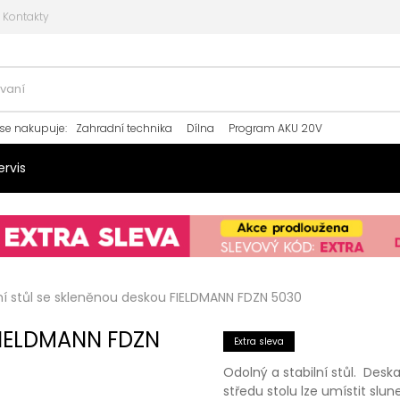
Kontakty
se nakupuje
:
Zahradní technika
Dílna
Program AKU 20V
ervis
í stůl se skleněnou deskou FIELDMANN FDZN 5030
 FIELDMANN FDZN
Extra sleva
Odolný a stabilní stůl. Desk
středu stolu lze umístit slun