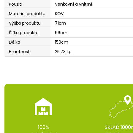
Použití
Venkovní a vnitřní
Materiál produktu
KOV
Výška produktu
71cm
Šířka produktu
96cm
Délka
150cm
Hmotnost
25.73 kg
100%
SKLAD 1000