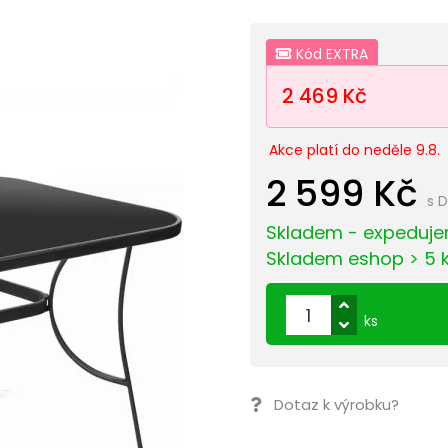
Kód EXTRA
2 469 Kč
Akce platí do neděle 9.8.
2 599 Kč
s 
Skladem - expeduje
Skladem eshop > 5 
ks
Dotaz k výrobku?