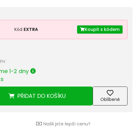
Kód
EXTRA
Koupit s kódem
DPH
me 1-2 dny
ks
PŘIDAT
DO KOŠÍKU
Oblíbené
Našli jste lepší cenu?