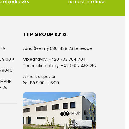
ší objednávky
na naší info lince
TTP GROUP s.r.o.
5-A
Jana Švermy 580, 439 23 Lenešice
79100 +
Objednávky:
+420 733 704 704
Technické dotazy: +420 602 463 252
 79040
Jsme k dispozici
LDMANN
Po-Pá 9:00 - 16:00
+ 2x