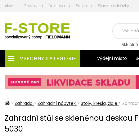
Akce
Značky
Doprava
Servis
Stav objednávky
Aktuálně
VŠECHNY KATEGORIE
Výdejní místo
S
>
Zahrada
>
Zahradní nábytek
>
Stoly, křesla, židle
>
Zahradn
Zahradní stůl se skleněnou deskou
5030