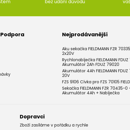
ístem
bez udání důvodu
va
& Podpora
Nejprodávanější
Aku sekačka FIELDMANN FZR 7033
2x20V
Rychlonabíječka FIELDMANN FDUZ 
Akumulátor 2Ah FDUZ 79020
Akumulátor 4Ah FIELDMANN FDUZ
návky
20V
FZS 9106 Cívka pro FZS 70105 FIE
Sekačka FIELDMANN FZR 70435-0 
Akumulátor 4Ah + Nabíječka
Dopravci
Zboží zasíláme v pořádku a rychle