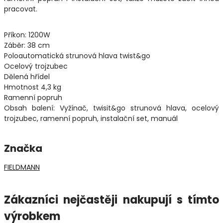
pracovat.
Příkon: 1200W
Záběr: 38 cm
Poloautomatická strunová hlava twist&go
Ocelový trojzubec
Dělená hřídel
Hmotnost 4,3 kg
Ramenní popruh
Obsah balení: Vyžínač, twisit&go strunová hlava, ocelový
trojzubec, ramenní popruh, instalační set, manuál
Značka
FIELDMANN
Zákazníci nejčastěji nakupují s tímto
výrobkem