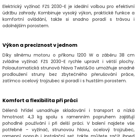
Elektrický vyžínač FZS 2030-E je ideální volbou pro efektivní
údržbu zahrady. Kombinuje vysoký výkon, praktické funkce a
komfortní ovládání, takže si snadno poradí s trávou i
odolnějším porostem.
Výkon a preciznost v jednom
Díky silnému motoru o příkonu 1200 W a záběru 38 cm
zvládne vyžínač FZS 2030-E rychle upravit i větší plochy.
Poloautomatická strunová hlava Twist&Go umožňuje snadné
prodloužení struny bez zbytečného přerušování práce,
zatímco ocelový trojzubec si poradí i s hustším porostem.
Komfort a flexibilita při práci
Dělená hřídel usnadňuje skladování i transport a nízká
hmotnost 4,3 kg spolu s ramenním popruhem zajišťují
pohodlné používání i při delší práci. V balení najdete vše
potřebné – vyžínač, strunovou hlavu, ocelový trojzubec,
ramenní popruh i instalační set, takže můžete začít ihned