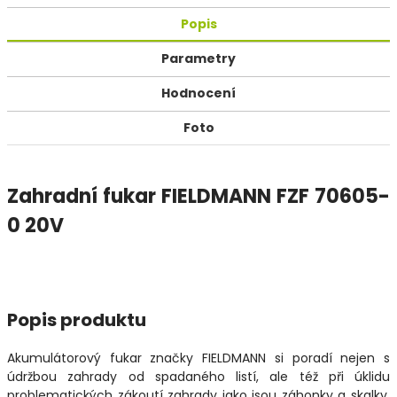
Popis
Parametry
Hodnocení
Foto
Zahradní fukar FIELDMANN FZF 70605-
0 20V
Popis produktu
Akumulátorový fukar značky FIELDMANN si poradí nejen s
údržbou zahrady od spadaného listí, ale též při úklidu
problematických zákoutí zahrady jako jsou záhonky a skalky.