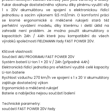
Fukar dosahuje dostatečného výkonu díky plnému využití síly
1 x 20V akumulátoru ve spojení s elektronickou řídící
jednotkou a sacím výkonem 9,5 m3/min. O komfortní práci
se kromě ergonomické a měkčené rukojeti stará též
perfektní vyvážení modelu, díky kterému i delší úklid na
zahradě není problém. Je možno použít akumulátory o
kapacitách 2Ah / 4Ah které jsou kompatibilní do všech
výrobků společnosti FIELDMANN řady FAST POWER 20V.
Klíčové vlastnosti:
Součástí AKU PROGRAMU FAST POWER 20V
Systém baterií Li-Ion 1 × 20 V / 2Ah (případně 4Ah)
Elektronická řídící jednotka pro efektivní využité celé kapacity
Li-Ion baterie
Rychlost vzduchu 270 km/h ve spojení s 1 x 20 V akumulátory
zajištuje dostatečný výkon
Ergonomická a měkčená rukojeť
Baterie a nabíječka nejsou součástí balení
Technické parametry:
součástí FAST POWER 20V řady