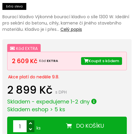
Extra sleva
Bourací kladivo Výkonné bourací kladivo o síle 1300 W. Ideální
pro sekání do betonu, cihly, kamene či jiného stavebního
materiálu. Kladivo je i přes…
Celý popis
Kód EXTRA
2 609 Kč
Koupit s kódem
Kód
EXTRA
Akce platí do neděle 9.8.
2 899 Kč
s DPH
Skladem - expedujeme 1-2 dny
Skladem eshop > 5 ks
DO KOŠÍKU
ks