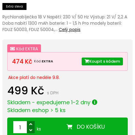
Extra sleva
Rychlonabíječka 18 V Napětí: 230 V/ 50 Hz Výstup: 21 V/ 2,2 A
Doba nabití 1300 mAh baterie: 1 - 1,5 h Pro modely baterií:
FDUZ 50003, FDUZ 50004,…
Celý popis
Kód EXTRA
474 Kč
Koupit s kódem
Kód
EXTRA
Akce platí do neděle 9.8.
499 Kč
s DPH
Skladem - expedujeme 1-2 dny
Skladem eshop > 5 ks
DO KOŠÍKU
ks