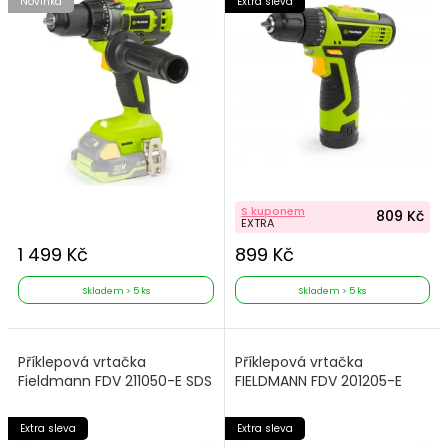
Novinka
Extra sleva
S kuponem
809 Kč
EXTRA
1 499 Kč
899 Kč
Skladem > 5 ks
Skladem > 5 ks
Příklepová vrtačka
Příklepová vrtačka
Fieldmann FDV 211050-E SDS
FIELDMANN FDV 201205-E
Extra sleva
Extra sleva