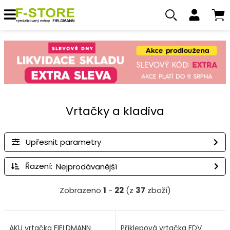
Vrtačky a kladiva
Upřesnit parametry
Řazení:
Zobrazeno
1
-
22
(z
37
zboží)
AKU vrtačka FIELDMANN
Příklepová vrtačka FDV