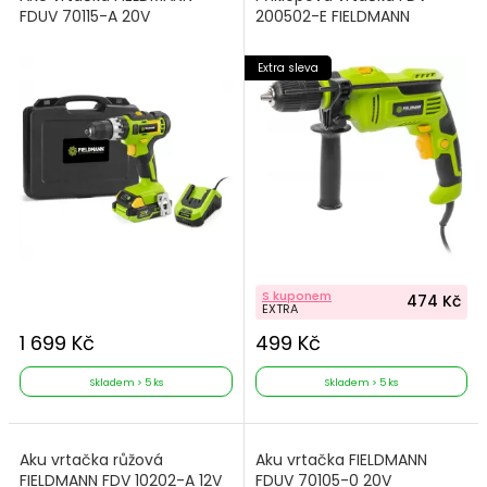
FDUV 70115-A 20V
200502-E FIELDMANN
Extra sleva
S kuponem
474 Kč
EXTRA
1 699 Kč
499 Kč
Skladem > 5 ks
Skladem > 5 ks
Aku vrtačka růžová
Aku vrtačka FIELDMANN
FIELDMANN FDV 10202-A 12V
FDUV 70105-0 20V