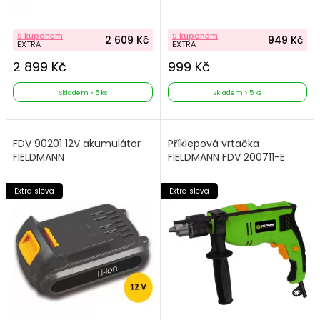
S kuponem
S kuponem
2 609 Kč
949 Kč
EXTRA
EXTRA
2 899 Kč
999 Kč
Skladem > 5 ks
Skladem > 5 ks
FDV 90201 12V akumulátor
Příklepová vrtačka
FIELDMANN
FIELDMANN FDV 200711-E
Extra sleva
Extra sleva