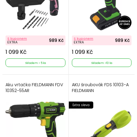
S kuponem
S kuponem
989 Kč
989 Kč
EXTRA
EXTRA
1 099 Kč
1 099 Kč
Skladem > 5 ks
Skladem >10 ks
Aku vrtačka FIELDMANN FDV
AKU šroubovák FDS 10103-A
10352-55AR
FIELDMANN
Extra sleva