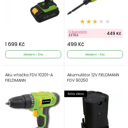
S kuponem
449 Kč
EXTRA
1 699 Kč
499 Kč
Skladem > 5 ks
Skladem > 5 ks
Aku vrtačka FDV 10201-A
Akumulátor 12V FIELDMANN
FIELDMANN
FDV 90250
Extra sleva