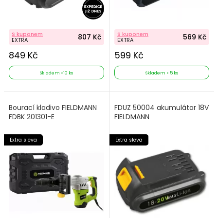
S kuponem
S kuponem
807 Kč
569 Kč
EXTRA
EXTRA
849 Kč
599 Kč
Skladem >10 ks
Skladem > 5 ks
Bourací kladivo FIELDMANN
FDUZ 50004 akumulátor 18V
FDBK 201301-E
FIELDMANN
Extra sleva
Extra sleva