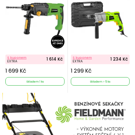
S kuponem
S kuponem
1 614 Kč
1 234 Kč
EXTRA
EXTRA
1 699 Kč
1 299 Kč
Skladem 1 ks
Skladem > 5 ks