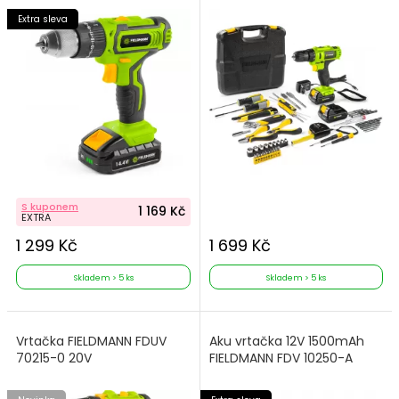
Extra sleva
S kuponem
1 169 Kč
EXTRA
1 299 Kč
1 699 Kč
Skladem > 5 ks
Skladem > 5 ks
Vrtačka FIELDMANN FDUV
Aku vrtačka 12V 1500mAh
70215-0 20V
FIELDMANN FDV 10250-A