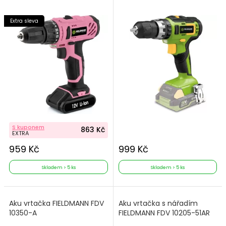
Extra sleva
S kuponem
863 Kč
EXTRA
959 Kč
999 Kč
Skladem > 5 ks
Skladem > 5 ks
Aku vrtačka FIELDMANN FDV
Aku vrtačka s nářadím
10350-A
FIELDMANN FDV 10205-51AR