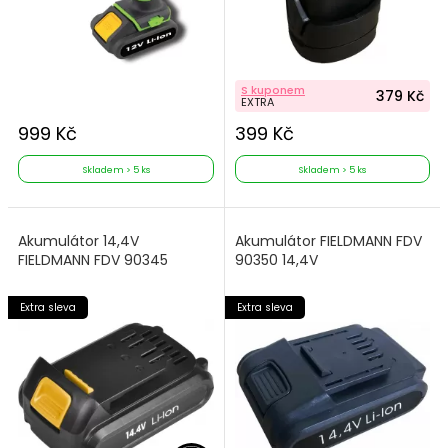
S kuponem
379 Kč
EXTRA
999 Kč
399 Kč
Skladem > 5 ks
Skladem > 5 ks
Akumulátor 14,4V
Akumulátor FIELDMANN FDV
FIELDMANN FDV 90345
90350 14,4V
Extra sleva
Extra sleva