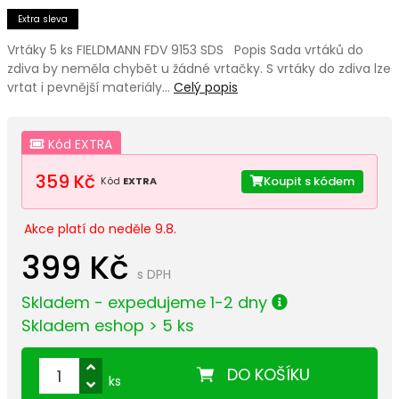
Extra sleva
Vrtáky 5 ks FIELDMANN FDV 9153 SDS Popis Sada vrtáků do
zdiva by neměla chybět u žádné vrtačky. S vrtáky do zdiva lze
vrtat i pevnější materiály…
Celý popis
Kód EXTRA
359 Kč
Koupit s kódem
Kód
EXTRA
Akce platí do neděle 9.8.
399 Kč
s DPH
Skladem - expedujeme 1-2 dny
Skladem eshop > 5 ks
DO KOŠÍKU
ks