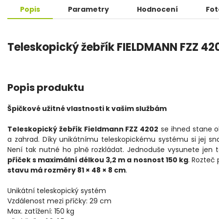
Popis
Parametry
Hodnocení
Fot
Teleskopický žebřík FIELDMANN FZZ 42
Popis produktu
Špičkové užitné vlastnosti k vašim službám
Teleskopický žebřík Fieldmann FZZ 4202
se ihned stane 
a zahrad. Díky unikátnímu teleskopickému systému si jej sna
Není tak nutné ho plně rozkládat. Jednoduše vysunete jen 
příček s maximální délkou 3,2 m a nosnost 150 kg
. Rozteč
stavu má rozměry 81 × 48 × 8 cm
.
Unikátní teleskopický systém
Vzdálenost mezi příčky: 29 cm
Max. zatížení: 150 kg