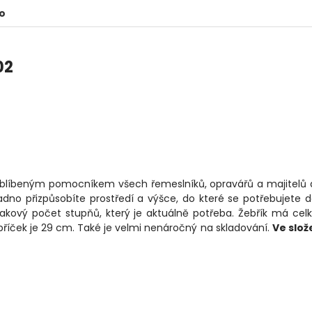
o
02
oblíbeným pomocníkem všech řemeslníků, opravářů a majitelů
dno přizpůsobíte prostředí a výšce, do které se potřebujete d
takový počet stupňů, který je aktuálně potřeba. Žebřík má ce
 příček je 29 cm. Také je velmi nenáročný na skladování.
Ve slo