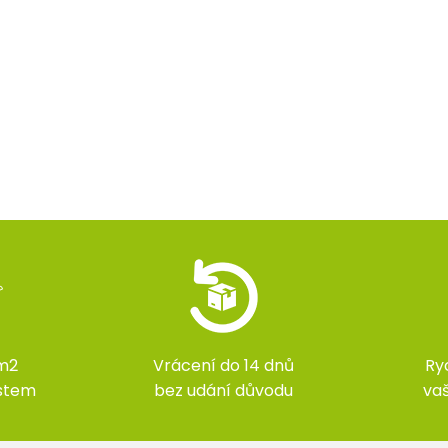
m2
Vrácení do 14 dnů
Ry
ístem
bez udání důvodu
va