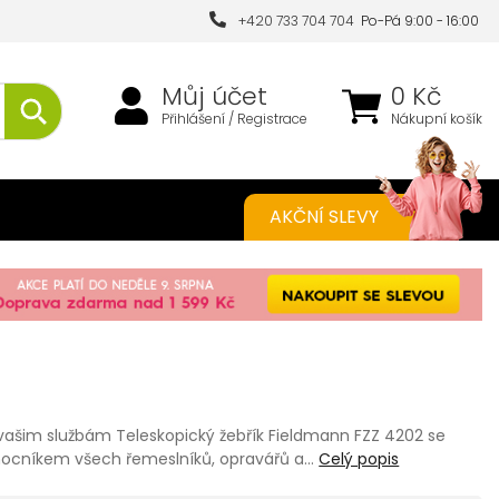
+420 733 704 704
Po-Pá 9:00 - 16:00
Můj účet
0 Kč
Přihlášení / Registrace
Nákupní košík
AKČNÍ SLEVY
k vašim službám Teleskopický žebřík Fieldmann FZZ 4202 se
ocníkem všech řemeslníků, opravářů a…
Celý popis