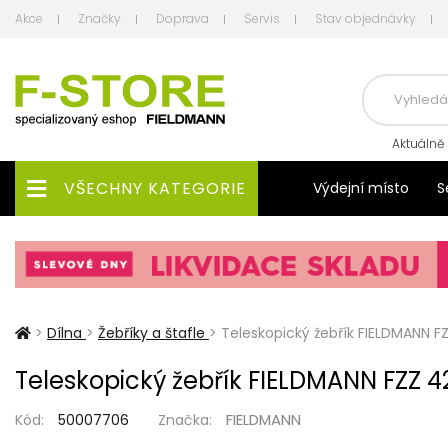
Akce
Značky
Doprava
Servis
Stav objednávky
Aktuálně
VŠECHNY KATEGORIE
Výdejní místo
S
>
Dílna
>
Žebříky a štafle
>
Teleskopický žebřík FIELDMANN F
Teleskopický žebřík FIELDMANN FZZ 4
FIELDMANN
Kód:
50007706
Značka: