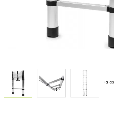
+
2
da