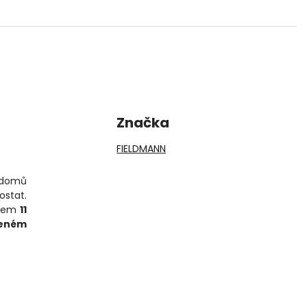
Značka
FIELDMANN
 domů
ostat.
lkem
11
ženém