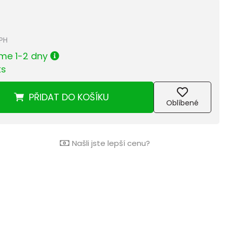
DPH
me 1-2 dny
ks
PŘIDAT
DO KOŠÍKU
Oblíbené
Našli jste lepší cenu?