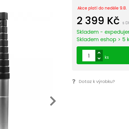
Akce platí do neděle 9.8.
2 399 Kč
s 
Skladem - expeduje
Skladem eshop > 5 
ks
Dotaz k výrobku?