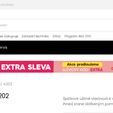
Kontakty
se nakupuje
:
Zahradní technika
Dílna
Program AKU 20V
ervis
ZZ 4202
202
Špičkové užitné vlastnosti 
ihned stane oblíbeným pom