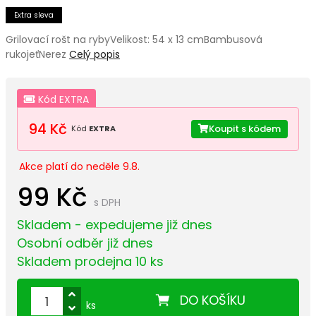
Extra sleva
Grilovací rošt na rybyVelikost: 54 x 13 cmBambusová
rukojeťNerez
Celý popis
Kód EXTRA
94 Kč
Koupit s kódem
Kód
EXTRA
Akce platí do neděle 9.8.
99 Kč
s DPH
Skladem - expedujeme již dnes
Osobní odběr již dnes
Skladem prodejna 10 ks
DO KOŠÍKU
ks