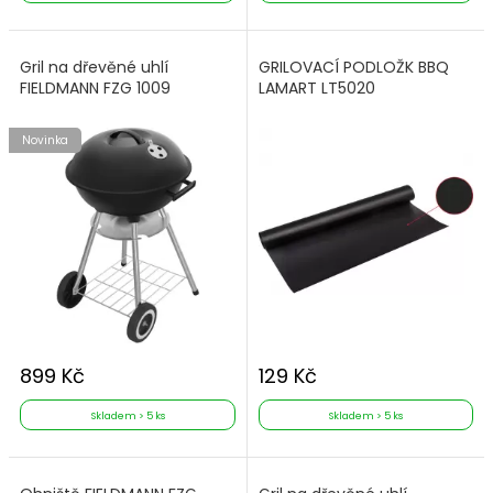
Gril na dřevěné uhlí
GRILOVACÍ PODLOŽK BBQ
FIELDMANN FZG 1009
LAMART LT5020
Novinka
899 Kč
129 Kč
Skladem > 5 ks
Skladem > 5 ks