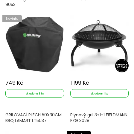
9053
Novinka
749 Kč
1 199 Kč
Skladem 3 ks
Skladem 1 ks
GRILOVACÍ PLECH 50X30CM
Plynový gril 3+1+1 FIELDMANN
BBQ LAMART LT5037
FZG 3028