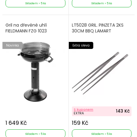
Skladem > 5 ks
Skladem > 5 ks
Gril na dřevěné uhlí
LT5028 GRIL. PINZETA 2KS
FIELDMANN FZG 1023
30CM BBQ LAMART
Novinka
Extra sleva
S kuponem
143 Kč
EXTRA
1 649 Kč
159 Kč
Skladem > 5 ks
Skladem > 5 ks