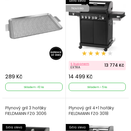
Extra sleva
Novinka
S kuponem
13 774 Kč
EXTRA
289 Kč
14 499 Kč
Skladem >10 ks
Skladem > 5 ks
Plynový gril 3 hořáky
Plynový gril 4+1 hořáky
FIELDMANN FZG 3006
FIELDMANN FZG 3018
Extra sleva
Extra sleva