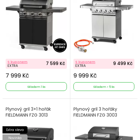
S kuponem
S kuponem
7 599 Kč
9 499 Kč
EXTRA
EXTRA
7 999 Kč
9 999 Kč
Skladem 1 ks
Skladem > 5 ks
Plynový gril 3+1 hořák
Plynový gril 3 hořáky
FIELDMANN FZG 3013
FIELDMANN FZG 3003
Extra sleva
Novinka