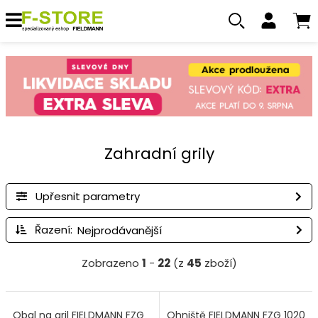
Zahradní grily
Upřesnit parametry
Řazení:
Zobrazeno
1
-
22
(z
45
zboží)
Obal na gril FIELDMANN FZG
Ohniště FIELDMANN FZG 1020