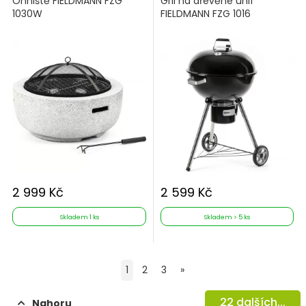
Ohniště FIELDMANN FZG
Gril na dřevěné uhlí
1030W
FIELDMANN FZG 1016
2 999 Kč
2 599 Kč
Skladem 1 ks
Skladem > 5 ks
1
2
3
»
22
dalších...
Nahoru