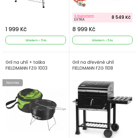
S kuponem
8 549 Kč
EXTRA
1 999 Kč
8 999 Kč
Skladem > 5 ks
Skladem > 5 ks
Gril na uhlí + taška
Gril na dřevěné uhlí
FIELDMANN FZG 1003
FIELDMANN FZG 1108
Novinka