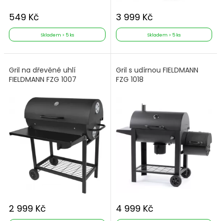
549 Kč
3 999 Kč
Skladem > 5 ks
Skladem > 5 ks
Gril na dřevěné uhlí
Gril s udírnou FIELDMANN
FIELDMANN FZG 1007
FZG 1018
2 999 Kč
4 999 Kč