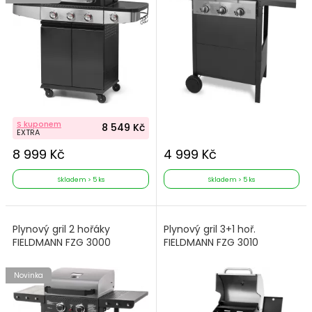
S kuponem
8 549 Kč
EXTRA
8 999 Kč
4 999 Kč
Skladem > 5 ks
Skladem > 5 ks
Plynový gril 2 hořáky
Plynový gril 3+1 hoř.
FIELDMANN FZG 3000
FIELDMANN FZG 3010
Novinka