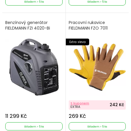
Skladem > 5 ks
Skladem > 5 ks
Benzínový generátor
Pracovní rukavice
FIELDMANN FZI 4020-Bi
FIELDMANN FZO 7011
Extra sleva
S kuponem
242 Kč
EXTRA
11 299 Kč
269 Kč
Skladem > 5 ks
Skladem > 5 ks