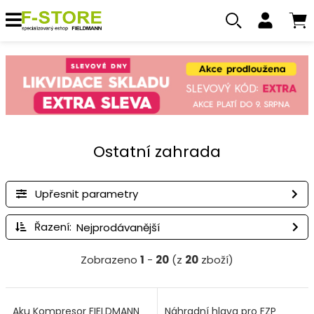
Ostatní zahrada
Upřesnit parametry
Řazení:
Zobrazeno
1
-
20
(z
20
zboží)
Aku Kompresor FIELDMANN
Náhradní hlava pro FZP