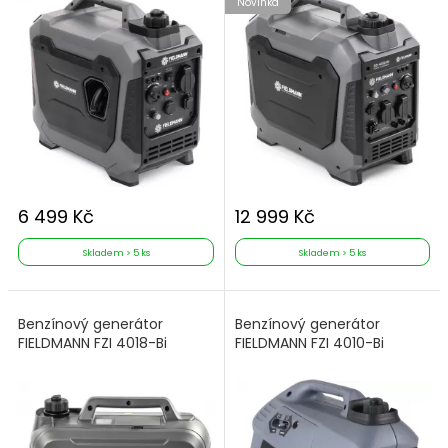
Novinka
6 499 Kč
12 999 Kč
Skladem > 5 ks
Skladem > 5 ks
Benzínový generátor
Benzínový generátor
FIELDMANN FZI 4018-Bi
FIELDMANN FZI 4010-Bi