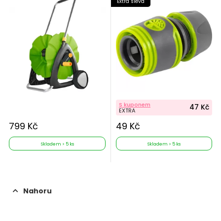
Extra sleva
S kuponem
47 Kč
EXTRA
799 Kč
49 Kč
Skladem > 5 ks
Skladem > 5 ks
Nahoru