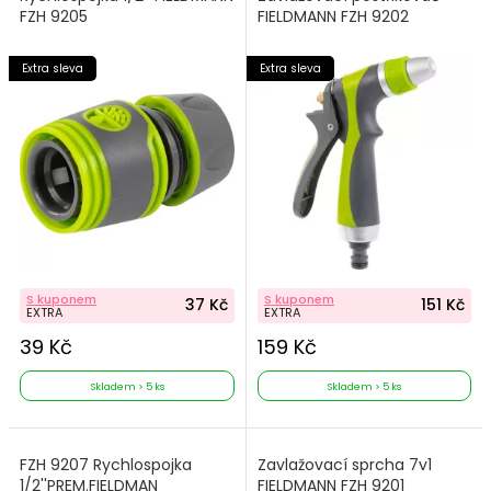
FZH 9205
FIELDMANN FZH 9202
Extra sleva
Extra sleva
S kuponem
S kuponem
37 Kč
151 Kč
EXTRA
EXTRA
39 Kč
159 Kč
Skladem > 5 ks
Skladem > 5 ks
FZH 9207 Rychlospojka
Zavlažovací sprcha 7v1
1/2''PREM.FIELDMAN
FIELDMANN FZH 9201