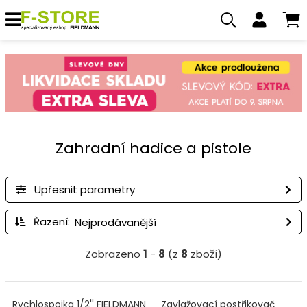
Zahradní hadice a pistole
Upřesnit parametry
Řazení:
Zobrazeno
1
-
8
(z
8
zboží)
Rychlospojka 1/2'' FIELDMANN
Zavlažovací postřikovač