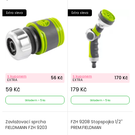
Extra sleva
Extra sleva
S kuponem
S kuponem
56 Kč
170 Kč
EXTRA
EXTRA
59 Kč
179 Kč
Skladem > 5 ks
Skladem > 5 ks
Zavlažovací sprcha
FZH 9208 Stopspojka 1/2''
FIELDMANN FZH 9203
PREM.FIELDMAN