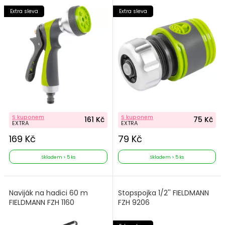
Extra sleva
Extra sleva
S kuponem
S kuponem
161 Kč
75 Kč
EXTRA
EXTRA
169 Kč
79 Kč
Skladem > 5 ks
Skladem > 5 ks
Naviják na hadici 60 m
Stopspojka 1/2'' FIELDMANN
FIELDMANN FZH 1160
FZH 9206