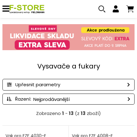
Vysavače a fukary
Upřesnit parametry
Řazení:
Zobrazeno
1
-
13
(z
13
zboží)
Vak pro FZF 4030-E
Vak pro FZF 4008-E