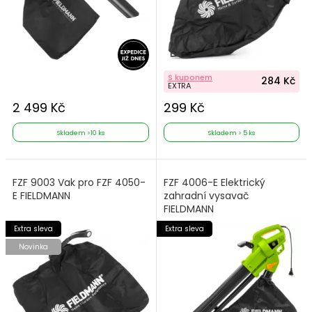
S kuponem
284 Kč
EXTRA
2 499 Kč
299 Kč
Skladem >10 ks
Skladem > 5 ks
FZF 9003 Vak pro FZF 4050-
FZF 4006-E Elektrický
E FIELDMANN
zahradní vysavač
FIELDMANN
Extra sleva
Extra sleva
Novinka