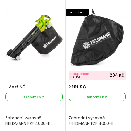
Extra sleva
S kuponem
284 Kč
EXTRA
1 799 Kč
299 Kč
Skladem > 5 ks
Skladem > 5 ks
Zahradní vysavač
Zahradní vysavač
FIELDMANN FZF 4030-E
FIELDMANN FZF 4050-E