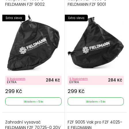
FIELDMANN FZF 9002
FIELDMANN FZF 9001
Extra sleva
Extra sleva
S kuponem
S kuponem
284 Kč
284 Kč
EXTRA
EXTRA
299 Kč
299 Kč
Skladem > 5 ks
Skladem > 5 ks
Zahradní vysavač
FZF 9005 Vak pro FZF 4025-
FIELDMANN FZF 70725-0 20V
E FIELDMANN