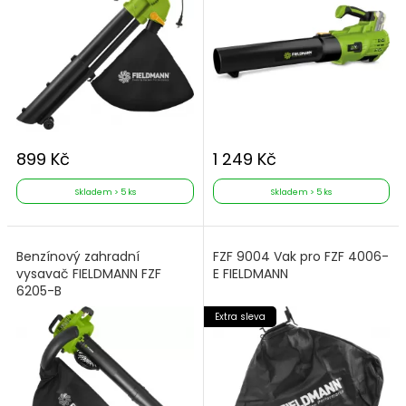
899 Kč
1 249 Kč
Skladem > 5 ks
Skladem > 5 ks
Benzínový zahradní
FZF 9004 Vak pro FZF 4006-
vysavač FIELDMANN FZF
E FIELDMANN
6205-B
Extra sleva