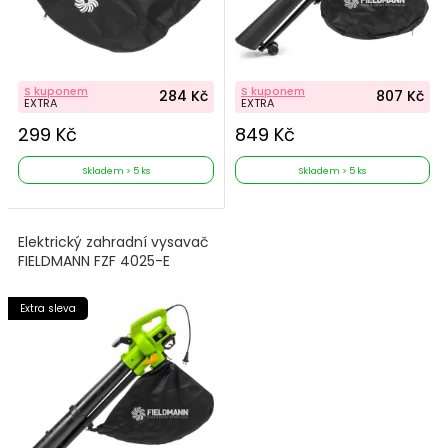
S kuponem
S kuponem
284 Kč
807 Kč
EXTRA
EXTRA
299 Kč
849 Kč
Skladem > 5 ks
Skladem > 5 ks
Elektrický zahradní vysavač
FIELDMANN FZF 4025-E
Extra sleva