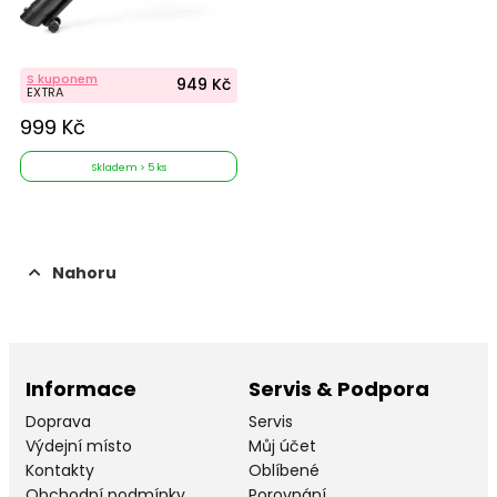
S kuponem
949 Kč
EXTRA
999 Kč
Skladem > 5 ks
Nahoru
Informace
Servis & Podpora
Doprava
Servis
Výdejní místo
Můj účet
Kontakty
Oblíbené
Obchodní podmínky
Porovnání