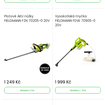
Plotové AKU nůžky
Vysokotlaká myčka
FIELDMANN FZN 70205-0 20V
FIELDMANN FDW 70905-0
20V
1 249 Kč
1 999 Kč
Skladem 3 ks
Skladem > 5 ks