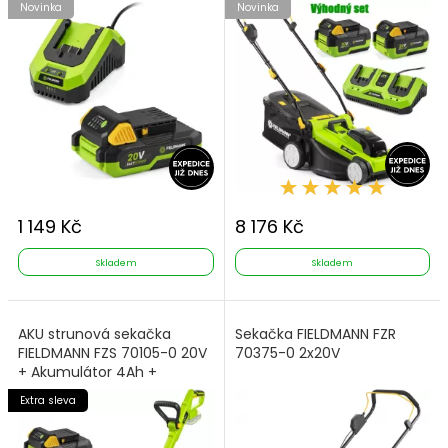
Novinka
Novinka
1 149 Kč
8 176 Kč
Skladem
Skladem
AKU strunová sekačka
Sekačka FIELDMANN FZR
FIELDMANN FZS 70105-0 20V
70375-0 2x20V
+ Akumulátor 4Ah +
Nabíječka
Extra sleva