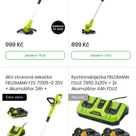
999 Kč
899 Kč
Skladem >10 ks
Skladem > 5 ks
AKU strunová sekačka
Rychlonabíječka FIELDMANN
FIELDMANN FZS 70105-0 20V
FDUZ 79110 2x20V + 2x
+ Akumulátor 2Ah +
Akumulátor 4Ah FDUZ
Nabíječka
79040
Extra sleva
Novinka