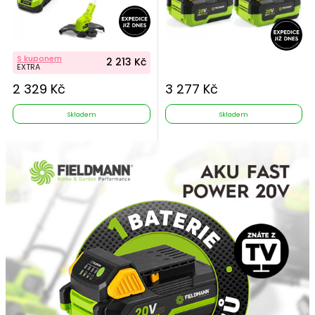
S kuponem
2 213 Kč
EXTRA
2 329 Kč
3 277 Kč
Skladem
Skladem