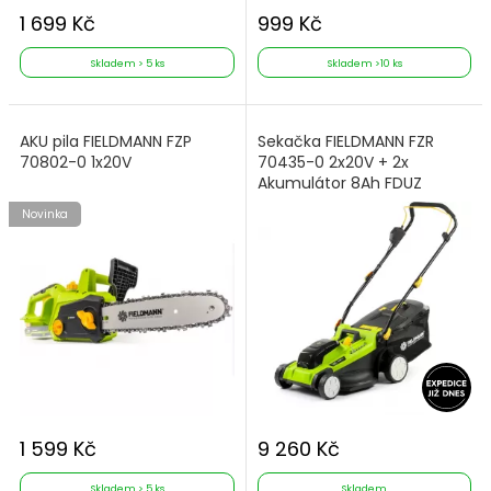
1 699 Kč
999 Kč
Skladem > 5 ks
Skladem >10 ks
AKU pila FIELDMANN FZP
Sekačka FIELDMANN FZR
70802-0 1x20V
70435-0 2x20V + 2x
Akumulátor 8Ah FDUZ
79080 + Nabíječka FDUZ
Novinka
79110
1 599 Kč
9 260 Kč
Skladem > 5 ks
Skladem