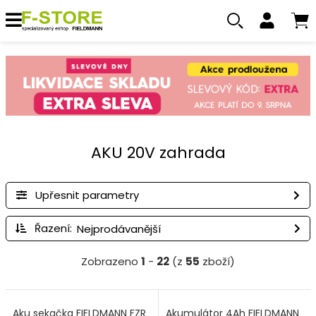
AKU 20V zahrada
Upřesnit parametry
Řazení:
Zobrazeno
1
-
22
(z
55
zboží)
Aku sekačka FIELDMANN FZR
Akumulátor 4Ah FIELDMANN