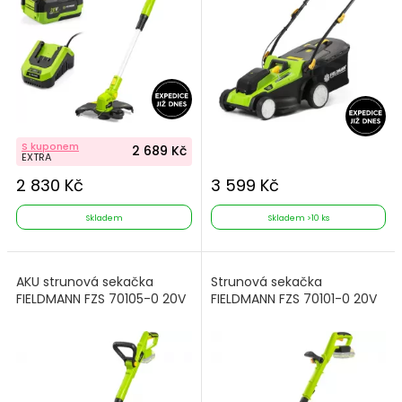
S kuponem
2 689 Kč
EXTRA
2 830 Kč
3 599 Kč
Skladem
Skladem >10 ks
AKU strunová sekačka
Strunová sekačka
FIELDMANN FZS 70105-0 20V
FIELDMANN FZS 70101-0 20V