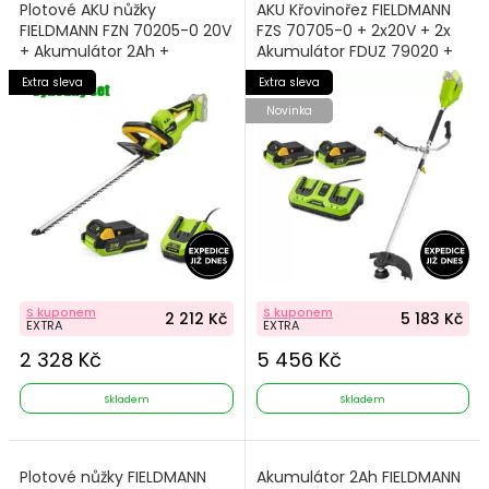
Plotové AKU nůžky
AKU Křovinořez FIELDMANN
FIELDMANN FZN 70205-0 20V
FZS 70705-0 + 2x20V + 2x
+ Akumulátor 2Ah +
Akumulátor FDUZ 79020 +
Nabíječka
Nabíječka FDUZ 79110
Extra sleva
Extra sleva
Novinka
S kuponem
S kuponem
2 212 Kč
5 183 Kč
EXTRA
EXTRA
2 328 Kč
5 456 Kč
Skladem
Skladem
Plotové nůžky FIELDMANN
Akumulátor 2Ah FIELDMANN