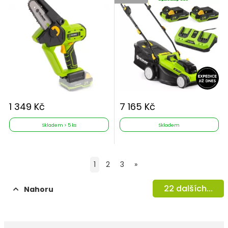
1 349 Kč
7 165 Kč
Skladem > 5 ks
Skladem
1
2
3
»
22
dalších...
Nahoru