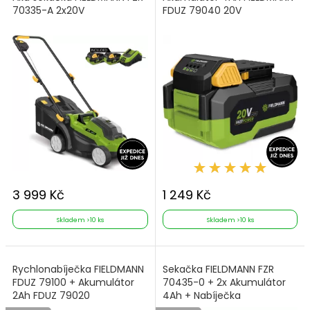
70335-A 2x20V
FDUZ 79040 20V
3 999 Kč
1 249 Kč
Skladem >10 ks
Skladem >10 ks
Rychlonabíječka FIELDMANN
Sekačka FIELDMANN FZR
FDUZ 79100 + Akumulátor
70435-0 + 2x Akumulátor
2Ah FDUZ 79020
4Ah + Nabíječka