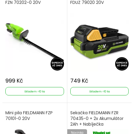
FZN 70202-0 20V
FDUZ 79020 20V
999 Kč
749 Kč
Skladem >10 ks
Skladem >10 ks
Mini pila FIELDMANN FZP
Sekačka FIELDMANN FZR
70101-0 20V
70435-0 + 2x Akumulátor
2Ah + Nabíječka
Novinka